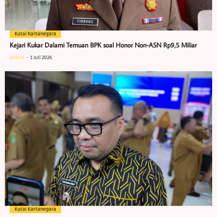
Kutai Kartanegara
Kejari Kukar Dalami Temuan BPK soal Honor Non-ASN Rp9,5 Miliar
admin
1 Juli 2026
Kutai Kartanegara