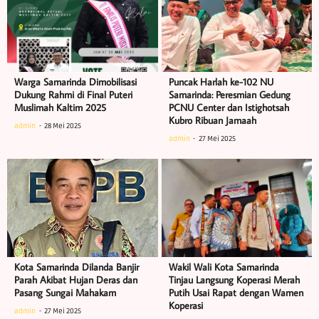
Warga Samarinda Dimobilisasi
Puncak Harlah ke-102 NU
Dukung Rahmi di Final Puteri
Samarinda: Peresmian Gedung
Muslimah Kaltim 2025
PCNU Center dan Istighotsah
Kubro Ribuan Jamaah
admin
28 Mei 2025
admin
27 Mei 2025
Kota Samarinda Dilanda Banjir
Wakil Wali Kota Samarinda
Parah Akibat Hujan Deras dan
Tinjau Langsung Koperasi Merah
Pasang Sungai Mahakam
Putih Usai Rapat dengan Wamen
Koperasi
admin
27 Mei 2025