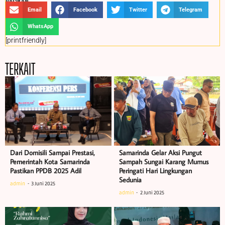
BAGIKAN :
Email
Facebook
Twitter
Telegram
WhatsApp
[printfriendly]
TERKAIT
Dari Domisili Sampai Prestasi,
Samarinda Gelar Aksi Pungut
Pemerintah Kota Samarinda
Sampah Sungai Karang Mumus
Pastikan PPDB 2025 Adil
Peringati Hari Lingkungan
Sedunia
admin
3 Juni 2025
admin
2 Juni 2025