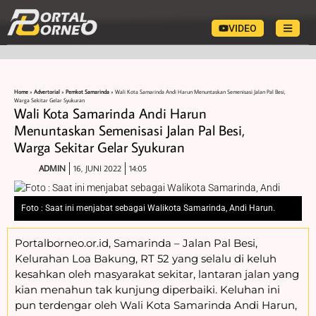
VIDEO
Home
»
Advertorial
»
Pemkot Samarinda
»
Wali Kota Samarinda Andi Harun Menuntaskan Semenisasi Jalan Pal Besi,
Warga Sekitar Gelar Syukuran
Wali Kota Samarinda Andi Harun
Menuntaskan Semenisasi Jalan Pal Besi,
Warga Sekitar Gelar Syukuran
ADMIN
16, JUNI 2022
14:05
Foto : Saat ini menjabat sebagai Walikota Samarinda, Andi Harun.
Portalborneo.or.id, Samarinda – Jalan Pal Besi,
Kelurahan Loa Bakung, RT 52 yang selalu di keluh
kesahkan oleh masyarakat sekitar, lantaran jalan yang
kian menahun tak kunjung diperbaiki. Keluhan ini
pun terdengar oleh Wali Kota Samarinda Andi Harun,