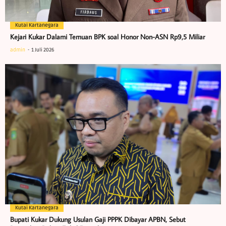
Kutai Kartanegara
Kejari Kukar Dalami Temuan BPK soal Honor Non-ASN Rp9,5 Miliar
admin
1 Juli 2026
Kutai Kartanegara
Bupati Kukar Dukung Usulan Gaji PPPK Dibayar APBN, Sebut