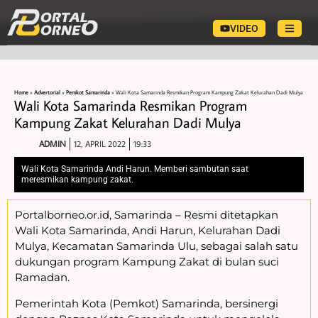
VIDEO
Home
»
Advertorial
»
Pemkot Samarinda
»
Wali Kota Samarinda Resmikan Program Kampung Zakat Kelurahan Dadi Mulya
Wali Kota Samarinda Resmikan Program
Kampung Zakat Kelurahan Dadi Mulya
ADMIN
12, APRIL 2022
19:33
Wali Kota Samarinda Andi Harun. Memberi sambutan saat
meresmikan kampung zakat.
Portalborneo.or.id, Samarinda – Resmi ditetapkan
Wali Kota Samarinda, Andi Harun, Kelurahan Dadi
Mulya, Kecamatan Samarinda Ulu, sebagai salah satu
dukungan program Kampung Zakat di bulan suci
Ramadan.
Pemerintah Kota (Pemkot) Samarinda, bersinergi