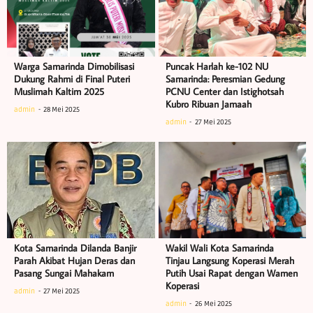
Warga Samarinda Dimobilisasi
Puncak Harlah ke-102 NU
Dukung Rahmi di Final Puteri
Samarinda: Peresmian Gedung
Muslimah Kaltim 2025
PCNU Center dan Istighotsah
Kubro Ribuan Jamaah
admin
28 Mei 2025
admin
27 Mei 2025
Kota Samarinda Dilanda Banjir
Wakil Wali Kota Samarinda
Parah Akibat Hujan Deras dan
Tinjau Langsung Koperasi Merah
Pasang Sungai Mahakam
Putih Usai Rapat dengan Wamen
Koperasi
admin
27 Mei 2025
admin
26 Mei 2025