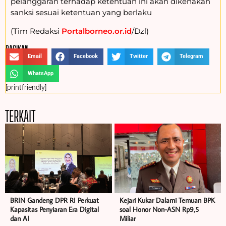
pelanggaran terhadap ketentuan ini akan dikenakan
sanksi sesuai ketentuan yang berlaku
(Tim Redaksi
Portalborneo.or.id
/Dzl)
BAGIKAN :
Email
Facebook
Twitter
Telegram
WhatsApp
[printfriendly]
TERKAIT
BRIN Gandeng DPR RI Perkuat
Kejari Kukar Dalami Temuan BPK
Kapasitas Penyiaran Era Digital
soal Honor Non-ASN Rp9,5
dan AI
Miliar