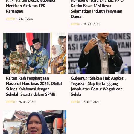
KNPI Kaltim Desak Gubernur
Komisioner Baru Dilantik, KPID
Hentikan Aktivitas TPK
Kaltim Bawa Misi Besar
Kariangau
Selamatkan Industri Penyiaran
Daerah
admin
9 Juni 2026
admin
26 Mei 2026
Kaltim Raih Penghargaan
Gubernur: “Silakan Hak Angket”,
Nasional Hardiknas 2026, Dinilai
Tegaskan Siap Bertanggung
Sukses Kolaborasi dengan
Jawab atas Gestur Wagub dan
Sekolah Swasta dalam SPMB
Sekda
admin
26 Mei 2026
admin
23 Mei 2026