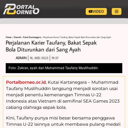
VIDEO
Home
»
Daerah
»
Kutai Kartanegara
»
Perjalanan Karier Taufany, Bakat Sepak Bola Diturunkan dari Sang Ayah
Perjalanan Karier Taufany, Bakat Sepak
Bola Diturunkan dari Sang Ayah
ADMIN
16, MEI 2023
19:37
Foto: Zukran, ayah dari Muhammad Taufany Muslihuddin.
Portalborneo.or.id
, Kutai Kartanegara – Muhammad
Taufany Muslihuddin langsung menjadi sorotan usai
menjadi penentu kemenangan Timnas U-22
Indonesia atas Vietnam di semifinal SEA Games 2023
cabang olahraga sepak bola.
Kini, Taufany punya misi besar bersama penggawa
Timnas U-22 lainnya untuk membawa pulang medali