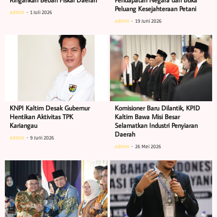
Ringankan Beban Fiskal Daerah
Pendapatan Negara dan Buka
Peluang Kesejahteraan Petani
admin
1 Juli 2026
admin
19 Juni 2026
KNPI Kaltim Desak Gubernur
Komisioner Baru Dilantik, KPID
Hentikan Aktivitas TPK
Kaltim Bawa Misi Besar
Kariangau
Selamatkan Industri Penyiaran
Daerah
admin
9 Juni 2026
admin
26 Mei 2026