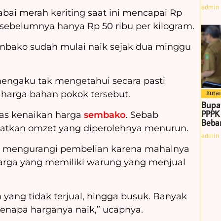
admin
bai merah keriting saat ini mencapai Rp
 sebelumnya hanya Rp 50 ribu per kilogram.
bako sudah mulai naik sejak dua minggu
ngaku tak mengetahui secara pasti
 harga bahan pokok tersebut.
Kutai
Bupa
PPPK
as kenaikan harga
sembako
. Sebab
Beban
atkan omzet yang diperolehnya menurun.
admin
a mengurangi pembelian karena mahalnya
arga yang memiliki warung yang menjual
yang tidak terjual, hingga busuk. Banyak
napa harganya naik,” ucapnya.