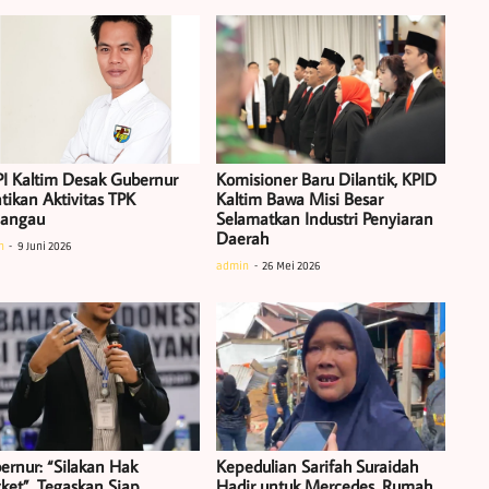
I Kaltim Desak Gubernur
Komisioner Baru Dilantik, KPID
tikan Aktivitas TPK
Kaltim Bawa Misi Besar
iangau
Selamatkan Industri Penyiaran
Daerah
n
9 Juni 2026
admin
26 Mei 2026
ernur: “Silakan Hak
Kepedulian Sarifah Suraidah
ket”, Tegaskan Siap
Hadir untuk Mercedes, Rumah