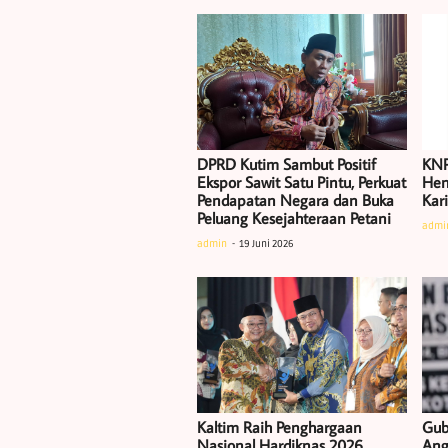
DPRD Kutim Sambut Positif
KNP
Ekspor Sawit Satu Pintu, Perkuat
Hen
Pendapatan Negara dan Buka
Kar
Peluang Kesejahteraan Petani
admi
admin
19 Juni 2026
Kaltim Raih Penghargaan
Gub
Nasional Hardiknas 2026,
Ang