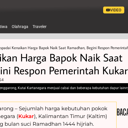
VIDEO
stiwa
Olahraga
Traveler
spadai Kenaikan Harga Bapok Naik Saat Ramadhan, Begini Respon Pemerinta
kan Harga Bapok Naik Saat
ni Respon Pemerintah Kukar
54
enggarong, Kutai Kartanegara menjual cabai dan beberapa kebutuhan dapur lainn
arong – Sejumlah harga kebutuhan pokok
BAC
egara (
Kukar
), Kalimantan Timur (Kaltim)
 bulan suci Ramadhan 1444 hijriah.