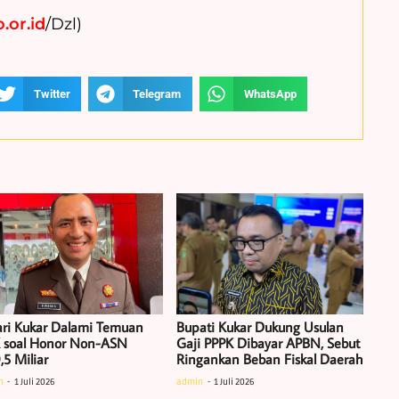
.or.id
/Dzl)
Twitter
Telegram
WhatsApp
ari Kukar Dalami Temuan
Bupati Kukar Dukung Usulan
 soal Honor Non-ASN
Gaji PPPK Dibayar APBN, Sebut
,5 Miliar
Ringankan Beban Fiskal Daerah
n
1 Juli 2026
admin
1 Juli 2026