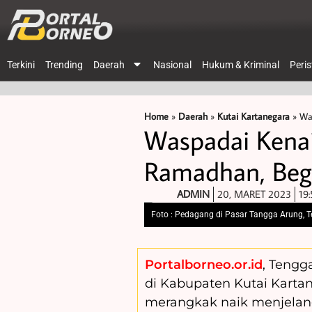
Terkini
Trending
Daerah
Nasional
Hukum & Kriminal
Peri
Home
»
Daerah
»
Kutai Kartanegara
»
Wa
Waspadai Kenai
Ramadhan, Begi
ADMIN
20, MARET 2023
19:
Foto : Pedagang di Pasar Tangga Arung, T
Portalborneo.or.id
, Tengg
di Kabupaten Kutai Kartan
merangkak naik menjelang