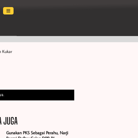
h Kukar
ya.
A JUGA
Gunakan PKS Sebagai Perahu, Narji