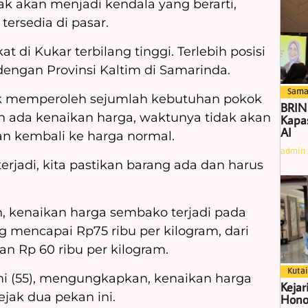
ak akan menjadi kendala yang berarti,
tersedia di pasar.
t di Kukar terbilang tinggi. Terlebih posisi
dengan Provinsi Kaltim di Samarinda.
Sama
tuk memperoleh sejumlah kebutuhan pokok
BRIN
n ada kenaikan harga, waktunya tidak akan
Kapas
AI
n kembali ke harga normal.
admin
 terjadi, kita pastikan barang ada dan harus
n, kenaikan harga sembako terjadi pada
g mencapai Rp75 ribu per kilogram, dari
an Rp 60 ribu per kilogram.
Kutai
i (55), mengungkapkan, kenaikan harga
Kejar
ejak dua pekan ini.
Hono