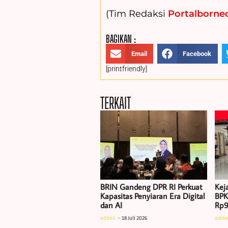
(Tim Redaksi
Portalborneo
BAGIKAN :
Email
Facebook
[printfriendly]
TERKAIT
BRIN Gandeng DPR RI Perkuat
Kej
Kapasitas Penyiaran Era Digital
BPK
dan AI
Rp9
admin
18 Juli 2026
admi