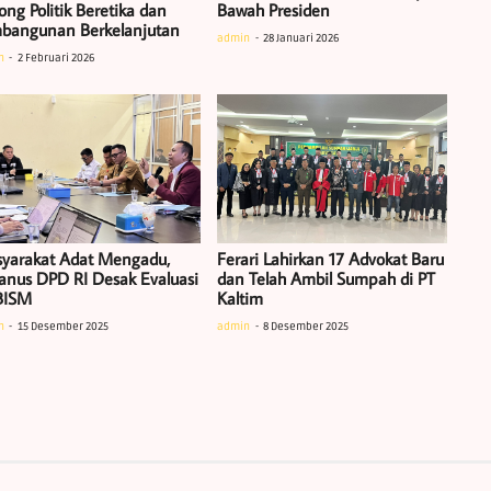
ng Politik Beretika dan
Bawah Presiden
bangunan Berkelanjutan
admin
28 Januari 2026
n
2 Februari 2026
yarakat Adat Mengadu,
Ferari Lahirkan 17 Advokat Baru
ianus DPD RI Desak Evaluasi
dan Telah Ambil Sumpah di PT
BISM
Kaltim
n
15 Desember 2025
admin
8 Desember 2025