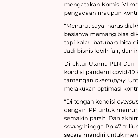
mengatakan Komisi VI me
pengadaan maupun kontrak j
“Menurut saya, harus diakh
basisnya memang bisa dik
tapi kalau batubara bisa 
Jadi bisnis lebih fair, da
Direktur Utama PLN Darm
kondisi pandemi covid-
tantangan
oversupply
. Un
melakukan optimasi kontr
“Di tengah kondisi
oversup
dengan IPP untuk memund
semakin parah. Dan akhi
saving
hingga Rp 47 triliu
secara mandiri untuk menc