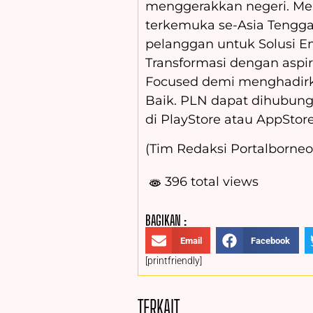
menggerakkan negeri. Memi
terkemuka se-Asia Tengga
pelanggan untuk Solusi 
Transformasi dengan aspir
Focused demi menghadirka
Baik. PLN dapat dihubungi
di PlayStore atau AppStore
(Tim Redaksi Portalborneo.
396 total views
BAGIKAN :
Email
Facebook
[printfriendly]
TERKAIT