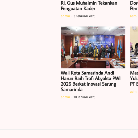
RI, Gus Muhaimin Tekankan
Doro
Penguatan Kader
Pem
admin
3 Februari 2026
admi
Wali Kota Samarinda Andi
Mas
Harun Raih Trofi Abyakta PWI
Yul
2026 Berkat Inovasi Sarung
PT 
Samarinda
admi
admin
10 Januari 2026