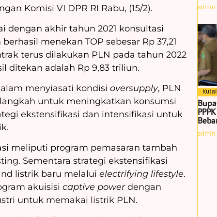
gan Komisi VI DPR RI Rabu, (15/2).
admin
 dengan akhir tahun 2021 konsultasi
 berhasil menekan TOP sebesar Rp 37,21
ontrak terus dilakukan PLN pada tahun 2022
 ditekan adalah Rp 9,83 triliun.
lam menyiasati kondisi
oversupply
, PLN
Kutai
 langkah untuk meningkatkan konsumsi
Bupa
PPPK
tegi ekstensifikasi dan intensifikasi untuk
Beban
k.
admin
ikasi meliputi program pemasaran tambah
ing. Sementara strategi ekstensifikasi
d listrik baru melalui
electrifying lifestyle
.
gram akuisisi
captive power
dengan
stri untuk memakai listrik PLN.