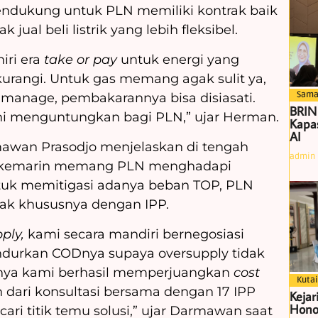
ndukung untuk PLN memiliki kontrak baik
ual beli listrik yang lebih fleksibel.
iri era
take or pay
untuk energi yang
urangi. Untuk gas memang agak sulit ya,
Sama
dimanage, pembakarannya bisa disiasati.
BRIN
n ini menguntungkan bagi PLN,” ujar Herman.
Kapas
AI
awan Prasodjo menjelaskan di tengah
admin
19 kemarin memang PLN menghadapi
tuk memitigasi adanya beban TOP, PLN
ak khususnya dengan IPP.
ply,
kami secara mandiri bernegosiasi
urkan CODnya supaya oversupply tidak
rnya kami berhasil memperjuangkan
cost
Kutai
n dari konsultasi bersama dengan 17 IPP
Kejar
Hono
ari titik temu solusi,” ujar Darmawan saat