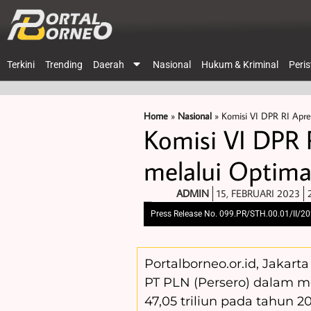
Terkini
Trending
Daerah
Nasional
Hukum & Kriminal
Peri
Home
»
Nasional
»
Komisi VI DPR RI Apre
Komisi VI DPR 
melalui Optima
ADMIN
15, FEBRUARI 2023
Press Release No. 099.PR/STH.00.01/II/2
Portalborneo.or.id, Jakar
PT PLN (Persero) dalam 
47,05 triliun pada tahun 