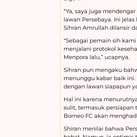
“Ya, saya juga mendengar
lawan Persebaya. Ini jela
Sihran Amrullah dilansir d
“Sebagai pemain sih kami s
menjalani protokol keseha
Menpora lalu,” ucapnya.
Sihran pun mengaku bahwa
menunggu kabar baik ini.
dengan lawan siapapun y
Hal ini karena menurutn
sulit, termasuk persiapan
Borneo FC akan menghadapi
Shiran menilai bahwa Per
hebat. Namun, ia optimis 