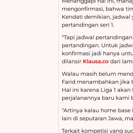
Menanggapi hal ini, manaj
mengonfirmasi, bahwa tim
Kendati demikian, jadwal
pertandingan seri 1.
“Tapi jadwal pertandinga
pertandingan. Untuk jad
konfirmasi jadi hanya untu
dilansir
Klausa.co
dari lam
Walau masih belum menda
Farid menambahkan jika 
Hal ini karena Liga 1 akan
perjalanannya baru kami 
“Artinya kalau home base 
lain di seputaran Jawa, m
Terkait kompetisi yang su