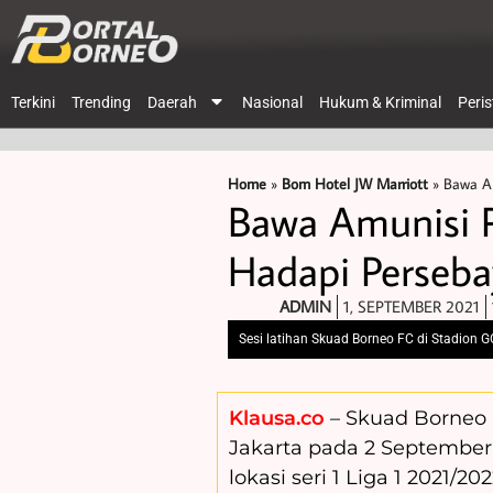
Terkini
Trending
Daerah
Nasional
Hukum & Kriminal
Peri
Home
»
Bom Hotel JW Marriott
»
Bawa Am
Bawa Amunisi P
Hadapi Perseba
ADMIN
1, SEPTEMBER 2021
Sesi latihan Skuad Borneo FC di Stadion G
Klausa.co
– Skuad Borneo
Jakarta pada 2 September
lokasi seri 1 Liga 1 2021/