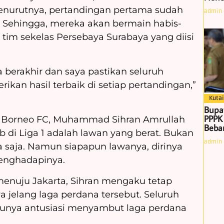
enurutnya, pertandingan pertama sudah
admin
 Sehingga, mereka akan bermain habis-
tim sekelas Persebaya Surabaya yang diisi
a berakhir dan saya pastikan seluruh
kan hasil terbaik di setiap pertandingan,”
Kutai
Bupa
PPPK
g Borneo FC, Muhammad Sihran Amrullah
Beban
 di Liga 1 adalah lawan yang berat. Bukan
admin
 saja. Namun siapapun lawanya, dirinya
enghadapinya.
enuju Jakarta, Sihran mengaku tetap
a jelang laga perdana tersebut. Seluruh
unya antusiasi menyambut laga perdana