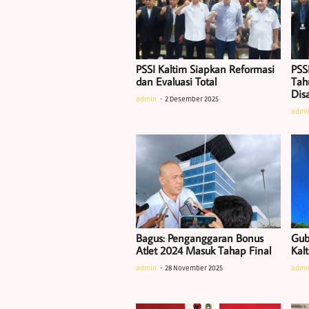
PSSI Kaltim Siapkan Reformasi
PSS
dan Evaluasi Total
Tah
Dis
admin
2 Desember 2025
admi
Bagus: Penganggaran Bonus
Gub
Atlet 2024 Masuk Tahap Final
Kal
admin
28 November 2025
admi