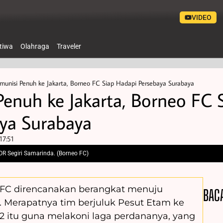
VIDEO
stiwa
Olahraga
Traveler
unisi Penuh ke Jakarta, Borneo FC Siap Hadapi Persebaya Surabaya
enuh ke Jakarta, Borneo FC 
ya Surabaya
17:51
OR Segiri Samarinda. (Borneo FC)
 FC direncanakan berangkat menuju
BAC
. Merapatnya tim berjuluk Pesut Etam ke
2022 itu guna melakoni laga perdananya, yang