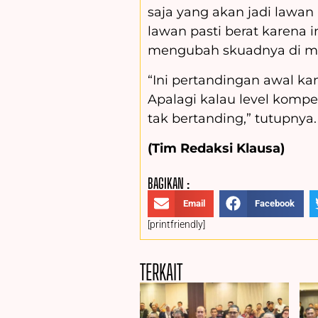
saja yang akan jadi lawan
lawan pasti berat karena i
mengubah skuadnya di mus
“Ini pertandingan awal ka
Apalagi kalau level kompet
tak bertanding,” tutupnya.
(Tim Redaksi Klausa)
BAGIKAN :
Email
Facebook
[printfriendly]
TERKAIT