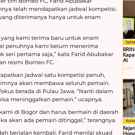
er tim Borneo FC, Farid Abubakar
nya telah mendapatkan jadwal kompetisi.
 yang diterimanya hanya untuk enam
n yang kami terima baru untuk enam
Sama
wal penuhnya kami belum menerima
BRIN
k seri pertama saja,” kata Farid Abubakar
Kapas
AI
an resmi Borneo FC.
admin
patkan jadwal satu kompetisi penuh,
timnya akan membawa seluruh pemain.
 fokus berada di Pulau Jawa. “Nanti dalam
bisa meninggalkan pemain.” ucapnya.
kami di Bogor dan harus bermain di daerah
aka akan ada pemain ditinggal,” terangnya.
Kutai
Kejar
dah berjalan kembali, Farid menilai skuad
Hono