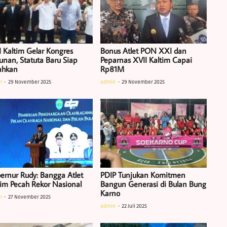
I Kaltim Gelar Kongres
Bonus Atlet PON XXI dan
unan, Statuta Baru Siap
Peparnas XVII Kaltim Capai
ahkan
Rp81M
n
29 November 2025
admin
29 November 2025
ernur Rudy: Bangga Atlet
PDIP Tunjukan Komitmen
tim Pecah Rekor Nasional
Bangun Generasi di Bulan Bung
Karno
n
27 November 2025
admin
22 Juli 2025