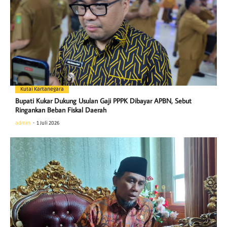
Kutai Kartanegara
Bupati Kukar Dukung Usulan Gaji PPPK Dibayar APBN, Sebut
Ringankan Beban Fiskal Daerah
admin
1 Juli 2026