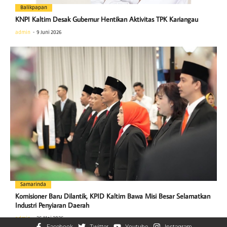
Balikpapan
KNPI Kaltim Desak Gubernur Hentikan Aktivitas TPK Kariangau
admin
9 Juni 2026
Samarinda
Komisioner Baru Dilantik, KPID Kaltim Bawa Misi Besar Selamatkan
Industri Penyiaran Daerah
admin
26 Mei 2026
Facebook
Twitter
Youtube
Instagram