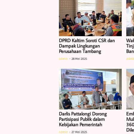
DPRD Kaltim Soroti CSR dan
Wak
Dampak Lingkungan
Tin
Perusahaan Tambang
Ban
admin
28 Mei 2025
admi
Darlis Pattalongi Dorong
Emb
Partisipasi Publik dalam
Mul
Kebijakan Pemerintah
360
Dil
admin
27 Mei 2025