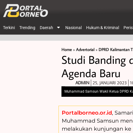
Terkini
Trending
Daerah
Nasional
Hukum & Kriminal
Peri
Home
»
Advertorial
»
DPRD Kalimantan T
Studi Banding 
Agenda Baru
ADMIN
25, JANUARI 2023
1
Muhammad Samsun Wakil Ketua DPRD Kalt
Portalborneo.or.id
, Samar
Muhammad Samsun mend
melakukan kunjungan ke 