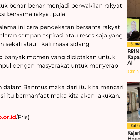
tuk benar-benar menjadi perwakilan rakyat
si bersama rakyat pula.
lama ini cara pendekatan bersama rakyat
laran serapan aspirasi atau reses saja yang
 sekali atau 1 kali masa sidang.
Sama
BRIN
Kapas
ang banyak momen yang diciptakan untuk
AI
mpul dengan masyarakat untuk menyerap
admin
an dalam Banmus maka dari itu kita mencari
nsi itu bermanfaat maka kita akan lakukan,”
.or.id
/Fris)
Kutai
Kejar
Hono