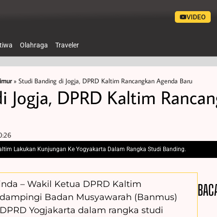
VIDEO
stiwa
Olahraga
Traveler
imur
»
Studi Banding di Jogja, DPRD Kaltim Rancangkan Agenda Baru
di Jogja, DPRD Kaltim Ranca
0:26
im Lakukan Kunjungan Ke Yogyakarta Dalam Rangka Studi Banding.
inda – Wakil Ketua DPRD Kaltim
BAC
ampingi Badan Musyawarah (Banmus)
DPRD Yogjakarta dalam rangka studi