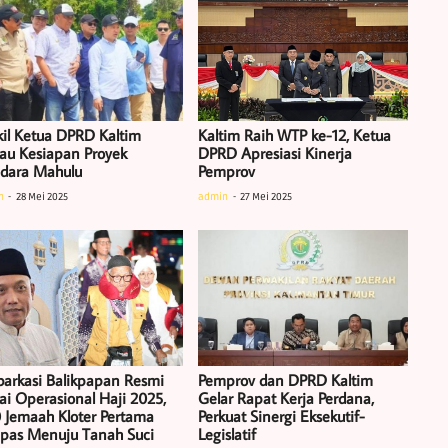
il Ketua DPRD Kaltim
Kaltim Raih WTP ke-12, Ketua
jau Kesiapan Proyek
DPRD Apresiasi Kinerja
dara Mahulu
Pemprov
n
28 Mei 2025
admin
27 Mei 2025
arkasi Balikpapan Resmi
Pemprov dan DPRD Kaltim
ai Operasional Haji 2025,
Gelar Rapat Kerja Perdana,
 Jemaah Kloter Pertama
Perkuat Sinergi Eksekutif-
epas Menuju Tanah Suci
Legislatif