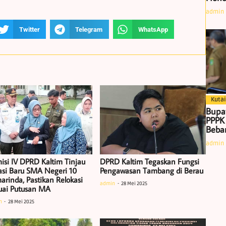
admin
Twitter
Telegram
WhatsApp
Kutai
Bupa
PPPK
Beban
admin
isi IV DPRD Kaltim Tinjau
DPRD Kaltim Tegaskan Fungsi
asi Baru SMA Negeri 10
Pengawasan Tambang di Berau
arinda, Pastikan Relokasi
admin
28 Mei 2025
uai Putusan MA
n
28 Mei 2025