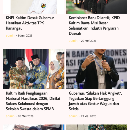
KNPI Kaltim Desak Gubernur
Komisioner Baru Dilantik, KPID
Hentikan Aktivitas TPK
Kaltim Bawa Misi Besar
Kariangau
Selamatkan Industri Penyiaran
Daerah
admin
9 Juni 2026
admin
26 Mei 2026
Kaltim Raih Penghargaan
Gubernur: “Silakan Hak Angket”,
Nasional Hardiknas 2026, Dinilai
Tegaskan Siap Bertanggung
Sukses Kolaborasi dengan
Jawab atas Gestur Wagub dan
Sekolah Swasta dalam SPMB
Sekda
admin
26 Mei 2026
admin
23 Mei 2026