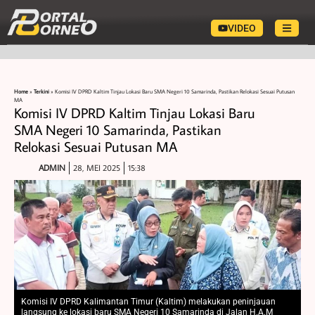
VIDEO
Home
»
Terkini
»
Komisi IV DPRD Kaltim Tinjau Lokasi Baru SMA Negeri 10 Samarinda, Pastikan Relokasi Sesuai Putusan
MA
Komisi IV DPRD Kaltim Tinjau Lokasi Baru
SMA Negeri 10 Samarinda, Pastikan
Relokasi Sesuai Putusan MA
ADMIN
28, MEI 2025
15:38
Komisi IV DPRD Kalimantan Timur (Kaltim) melakukan peninjauan
langsung ke lokasi baru SMA Negeri 10 Samarinda di Jalan H.A.M