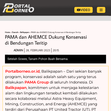
VIDEO
Home
»
Daerah
»
Balikpapan
»
PAMA dan AHEMCE Dukung Konservasi di Bendungan Teritip
PAMA dan AHEMCE Dukung Konservasi
di Bendungan Teritip
ADMIN
28, FEBRUARI 2023
20:15
Setelah Gowes, Tanam Pohon Buah Bersama.
Portalborneo.or.id
, Balikpapan – Dari sekian banyak
program, konservasi adalah salah satu yang terus
dilakukan
PAMA Group
di seluruh Indonesia. Di
Balikpapan
, komitmen untuk menjaga kelestarian
alam dan lingkungan tersebut kembali dilakukan
secara kolaborasi melalui Astra Heavy Equipment,
Mining, Construction, and Energy (AHEMCE) yang
terdiri dari Perusahaan PT United Tractor (UT), PT