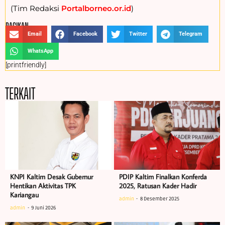
(Tim Redaksi
Portalborneo.or.id
)
BAGIKAN :
Email
Facebook
Twitter
Telegram
WhatsApp
[printfriendly]
TERKAIT
KNPI Kaltim Desak Gubernur
PDIP Kaltim Finalkan Konferda
Hentikan Aktivitas TPK
2025, Ratusan Kader Hadir
Kariangau
admin
8 Desember 2025
admin
9 Juni 2026