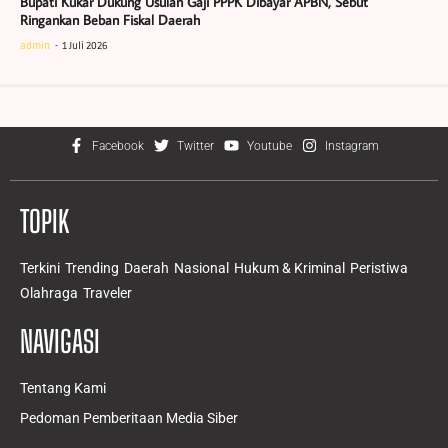
Bupati Kukar Dukung Usulan Gaji PPPK Dibayar APBN, Sebut
Ringankan Beban Fiskal Daerah
admin
1 Juli 2026
Facebook
Twitter
Youtube
Instagram
TOPIK
Terkini
Trending
Daerah
Nasional
Hukum & Kriminal
Peristiwa
Olahraga
Traveler
NAVIGASI
Tentang Kami
Pedoman Pemberitaan Media Siber