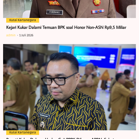
Kutai Kartanegara
Kejari Kukar Dalami Temuan BPK soal Honor Non-ASN Rp9,5 Miliar
admin
1 Juli 2026
Kutai Kartanegara