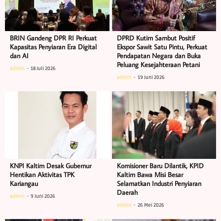
BRIN Gandeng DPR RI Perkuat
DPRD Kutim Sambut Positif
Kapasitas Penyiaran Era Digital
Ekspor Sawit Satu Pintu, Perkuat
dan AI
Pendapatan Negara dan Buka
Peluang Kesejahteraan Petani
admin
18 Juli 2026
admin
19 Juni 2026
KNPI Kaltim Desak Gubernur
Komisioner Baru Dilantik, KPID
Hentikan Aktivitas TPK
Kaltim Bawa Misi Besar
Kariangau
Selamatkan Industri Penyiaran
Daerah
admin
9 Juni 2026
admin
26 Mei 2026