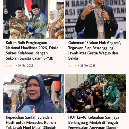
Kaltim Raih Penghargaan
Gubernur: “Silakan Hak Angket”,
Nasional Hardiknas 2026, Dinilai
Tegaskan Siap Bertanggung
Sukses Kolaborasi dengan
Jawab atas Gestur Wagub dan
Sekolah Swasta dalam SPMB
Sekda
admin
26 Mei 2026
admin
23 Mei 2026
Kepedulian Sarifah Suraidah
HUT ke-46 Kelurahan Sari Jaya
Hadir untuk Mercedes, Rumah
Berlangsung Meriah di Tengah
Tak Layak Huni Mulai Dibedah
Penyesuaian Anggaran Daerah