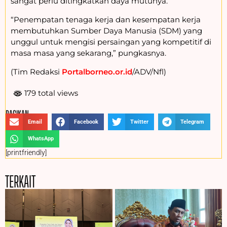
sangat perlu ditingkatkan daya mutunya.
“Penempatan tenaga kerja dan kesempatan kerja
membutuhkan Sumber Daya Manusia (SDM) yang
unggul untuk mengisi persaingan yang kompetitif di
masa masa yang sekarang,” pungkasnya.
(Tim Redaksi
Portalborneo.or.id
/ADV/Nfl)
179 total views
BAGIKAN :
Email
Facebook
Twitter
Telegram
WhatsApp
[printfriendly]
TERKAIT