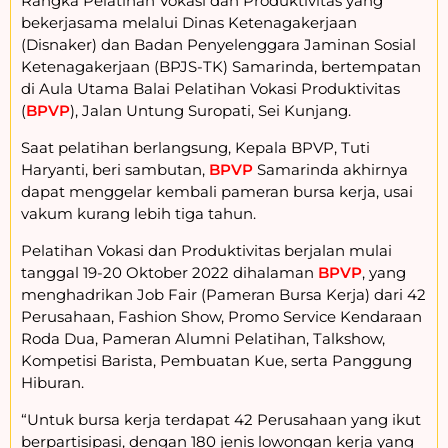
Rangka Pelatihan Vokasi dan Produktivitas yang
bekerjasama melalui Dinas Ketenagakerjaan
(Disnaker) dan Badan Penyelenggara Jaminan Sosial
Ketenagakerjaan (BPJS-TK) Samarinda, bertempatan
di Aula Utama Balai Pelatihan Vokasi Produktivitas
(
BPVP
), Jalan Untung Suropati, Sei Kunjang.
Saat pelatihan berlangsung, Kepala BPVP, Tuti
Haryanti, beri sambutan,
BPVP
Samarinda akhirnya
dapat menggelar kembali pameran bursa kerja, usai
vakum kurang lebih tiga tahun.
Pelatihan Vokasi dan Produktivitas berjalan mulai
tanggal 19-20 Oktober 2022 dihalaman
BPVP
, yang
menghadrikan Job Fair (Pameran Bursa Kerja) dari 42
Perusahaan, Fashion Show, Promo Service Kendaraan
Roda Dua, Pameran Alumni Pelatihan, Talkshow,
Kompetisi Barista, Pembuatan Kue, serta Panggung
Hiburan.
“Untuk bursa kerja terdapat 42 Perusahaan yang ikut
berpartisipasi, dengan 180 jenis lowongan kerja yang