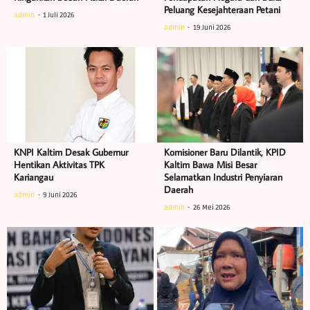
Peluang Kesejahteraan Petani
admin
1 Juli 2026
admin
19 Juni 2026
KNPI Kaltim Desak Gubernur
Komisioner Baru Dilantik, KPID
Hentikan Aktivitas TPK
Kaltim Bawa Misi Besar
Kariangau
Selamatkan Industri Penyiaran
Daerah
admin
9 Juni 2026
admin
26 Mei 2026