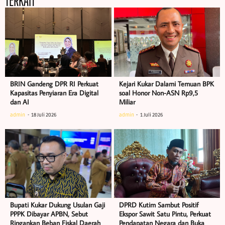
TERKAIT
BRIN Gandeng DPR RI Perkuat
Kejari Kukar Dalami Temuan BPK
Kapasitas Penyiaran Era Digital
soal Honor Non-ASN Rp9,5
dan AI
Miliar
admin
18 Juli 2026
admin
1 Juli 2026
Bupati Kukar Dukung Usulan Gaji
DPRD Kutim Sambut Positif
PPPK Dibayar APBN, Sebut
Ekspor Sawit Satu Pintu, Perkuat
Ringankan Beban Fiskal Daerah
Pendapatan Negara dan Buka