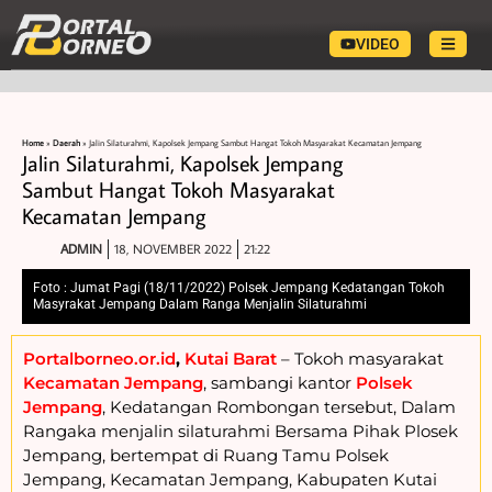
VIDEO
Home
»
Daerah
»
Jalin Silaturahmi, Kapolsek Jempang Sambut Hangat Tokoh Masyarakat Kecamatan Jempang
Jalin Silaturahmi, Kapolsek Jempang
Sambut Hangat Tokoh Masyarakat
Kecamatan Jempang
ADMIN
18, NOVEMBER 2022
21:22
Foto : Jumat Pagi (18/11/2022) Polsek Jempang Kedatangan Tokoh
Masyrakat Jempang Dalam Ranga Menjalin Silaturahmi
Portalborneo.or.id
,
Kutai Barat
– Tokoh masyarakat
Kecamatan Jempang
, sambangi kantor
Polsek
Jempang
, Kedatangan Rombongan tersebut, Dalam
Rangaka menjalin silaturahmi Bersama Pihak Plosek
Jempang, bertempat di Ruang Tamu Polsek
Jempang, Kecamatan Jempang, Kabupaten Kutai