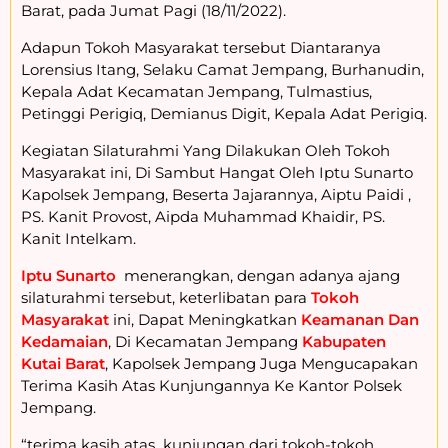
Barat, pada Jumat Pagi (18/11/2022).
Adapun Tokoh Masyarakat tersebut Diantaranya
Lorensius Itang, Selaku Camat Jempang, Burhanudin,
Kepala Adat Kecamatan Jempang, Tulmastius,
Petinggi Perigiq, Demianus Digit, Kepala Adat Perigiq.
Kegiatan Silaturahmi Yang Dilakukan Oleh Tokoh
Masyarakat ini, Di Sambut Hangat Oleh Iptu Sunarto
Kapolsek Jempang, Beserta Jajarannya, Aiptu Paidi ,
PS. Kanit Provost, Aipda Muhammad Khaidir, PS.
Kanit Intelkam.
Iptu Sunarto
menerangkan, dengan adanya ajang
silaturahmi tersebut, keterlibatan para
Tokoh
Masyarakat
ini, Dapat Meningkatkan
Keamanan Dan
Kedamaian
, Di Kecamatan Jempang
Kabupaten
Kutai Barat
, Kapolsek Jempang Juga Mengucapakan
Terima Kasih Atas Kunjungannya Ke Kantor Polsek
Jempang.
“terima kasih atas kunjungan dari tokoh-tokoh