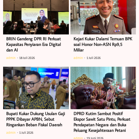
BRIN Gandeng DPR RI Perkuat
Kejari Kukar Dalami Temuan BPK
Kapasitas Penyiaran Era Digital
soal Honor Non-ASN Rp9,5
dan AI
Miliar
admin
18 Juli 2026
admin
1 Juli 2026
Bupati Kukar Dukung Usulan Gaji
DPRD Kutim Sambut Positif
PPPK Dibayar APBN, Sebut
Ekspor Sawit Satu Pintu, Perkuat
Ringankan Beban Fiskal Daerah
Pendapatan Negara dan Buka
Peluang Kesejahteraan Petani
admin
1 Juli 2026
admin
19 Juni 2026