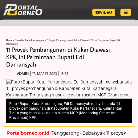
VIDEO
Home
»
Daerah
»
Kutai Kartanegara
»
11 Proyek Pembangunan di Kukar Diawasi KPK, Ini Permintaan Bupati Edi
Damansyah
11 Proyek Pembangunan di Kukar Diawasi
KPK, Ini Permintaan Bupati Edi
Damansyah
ADMIN
17, MARET 2023
18:28
Foto : Bupati Kutai Kartanegara, Edi Damansyah menyebut ada 11
proyek pembangunan di Kabupaten Kutai Kartanegara, Kalimantan
Timur yang masuk ke dalam sistem MCP (Monitoring Center for
Prevention) KPK.
Portalborneo.or.id
, Tenggarong- Sebanyak 11 proyek