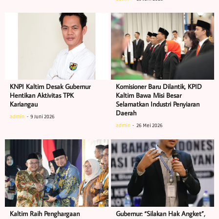
KNPI Kaltim Desak Gubernur
Komisioner Baru Dilantik, KPID
Hentikan Aktivitas TPK
Kaltim Bawa Misi Besar
Kariangau
Selamatkan Industri Penyiaran
Daerah
admin
9 Juni 2026
admin
26 Mei 2026
Kaltim Raih Penghargaan
Gubernur: “Silakan Hak Angket”,