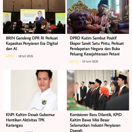
BRIN Gandeng DPR RI Perkuat
DPRD Kutim Sambut Positif
Kapasitas Penyiaran Era Digital
Ekspor Sawit Satu Pintu, Perkuat
dan AI
Pendapatan Negara dan Buka
Peluang Kesejahteraan Petani
admin
18 Juli 2026
admin
19 Juni 2026
KNPI Kaltim Desak Gubernur
Komisioner Baru Dilantik, KPID
Hentikan Aktivitas TPK
Kaltim Bawa Misi Besar
Kariangau
Selamatkan Industri Penyiaran
Daerah