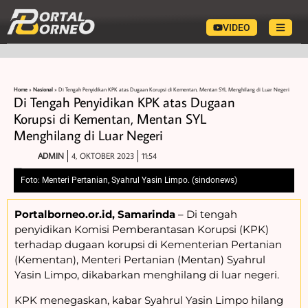
VIDEO
Home
»
Nasional
»
Di Tengah Penyidikan KPK atas Dugaan Korupsi di Kementan, Mentan SYL Menghilang di Luar Negeri
Di Tengah Penyidikan KPK atas Dugaan
Korupsi di Kementan, Mentan SYL
Menghilang di Luar Negeri
ADMIN
4, OKTOBER 2023
11:54
Foto: Menteri Pertanian, Syahrul Yasin Limpo. (sindonews)
Portalborneo.or.id, Samarinda
– Di tengah
penyidikan Komisi Pemberantasan Korupsi (KPK)
terhadap dugaan korupsi di Kementerian Pertanian
(Kementan), Menteri Pertanian (Mentan) Syahrul
Yasin Limpo, dikabarkan menghilang di luar negeri.
KPK menegaskan, kabar Syahrul Yasin Limpo hilang