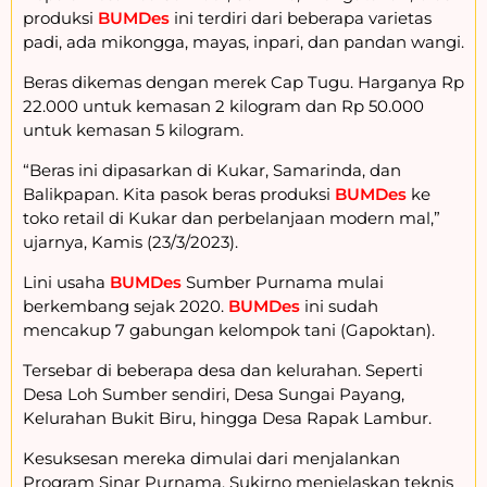
produksi
BUMDes
ini terdiri dari beberapa varietas
padi, ada mikongga, mayas, inpari, dan pandan wangi.
Beras dikemas dengan merek Cap Tugu. Harganya Rp
22.000 untuk kemasan 2 kilogram dan Rp 50.000
untuk kemasan 5 kilogram.
“Beras ini dipasarkan di Kukar, Samarinda, dan
Balikpapan. Kita pasok beras produksi
BUMDes
ke
toko retail di Kukar dan perbelanjaan modern mal,”
ujarnya, Kamis (23/3/2023).
Lini usaha
BUMDes
Sumber Purnama mulai
berkembang sejak 2020.
BUMDes
ini sudah
mencakup 7 gabungan kelompok tani (Gapoktan).
Tersebar di beberapa desa dan kelurahan. Seperti
Desa Loh Sumber sendiri, Desa Sungai Payang,
Kelurahan Bukit Biru, hingga Desa Rapak Lambur.
Kesuksesan mereka dimulai dari menjalankan
Program Sinar Purnama. Sukirno menjelaskan teknis