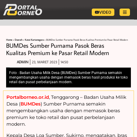
VIDEO
Home
»
Daerah
»
Kutai Kartanegara
»
BUMDes Sumber Purnama Pasok Beras Kualitas Premium ke Pasar Retail Modern
BUMDes Sumber Purnama Pasok Beras
Kualitas Premium ke Pasar Retail Modern
ADMIN
23, MARET 2023
14:50
Foto : Badan Usaha Milik Desa (BUMDes) Sumber Purnama semakin
mengembangkan usaha dengan memasok beras hasil produksi ke toko
retail dan pusat perbelanjaan modern.
Portalborneo.or.id
, Tenggarong – Badan Usaha Milik
Desa (
BUMDes
) Sumber Purnama semakin
mengembangkan usaha dengan memasok beras
premium ke toko retail dan pusat perbelanjaan
modern.
Kepala Desa Loa Sumber, Sukirno, mengatakan, bras