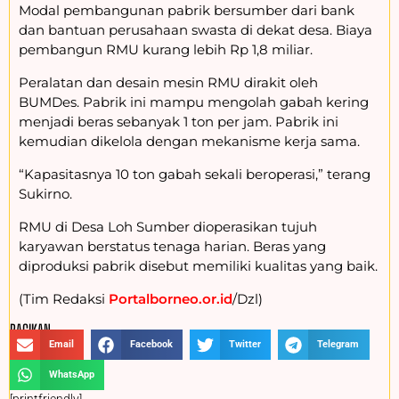
Modal pembangunan pabrik bersumber dari bank
dan bantuan perusahaan swasta di dekat desa. Biaya
pembangun RMU kurang lebih Rp 1,8 miliar.
Peralatan dan desain mesin RMU dirakit oleh
BUMDes. Pabrik ini mampu mengolah gabah kering
menjadi beras sebanyak 1 ton per jam. Pabrik ini
kemudian dikelola dengan mekanisme kerja sama.
“Kapasitasnya 10 ton gabah sekali beroperasi,” terang
Sukirno.
RMU di Desa Loh Sumber dioperasikan tujuh
karyawan berstatus tenaga harian. Beras yang
diproduksi pabrik disebut memiliki kualitas yang baik.
(Tim Redaksi
Portalborneo.or.id
/Dzl)
BAGIKAN :
Email
Facebook
Twitter
Telegram
WhatsApp
[printfriendly]