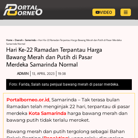
VIDEO
Home
»
Daerah
»
Samarinda
»
Hari Ke-22 Ramadan Terpantau Harga Bawang Merah dan Putih di Pasar Merdeka
Samarinda Normal
Hari Ke-22 Ramadan Terpantau Harga
Bawang Merah dan Putih di Pasar
Merdeka Samarinda Normal
ADMIN
13, APRIL 2023
19:38
Foto: Farida, Salah satu penjual bawang merah di pasar merdeka.
Portalborneo.or.id
, Samarinda – Tak terasa bulan
Ramadan telah menginjak 22 hari, terpantau di pasar
merdeka
Kota Samarinda
harga bawang merah dan
bawang putih tidak terlalu meroket.
Bawang merah dan putih tergolong sebagai Bahan