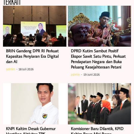
TERKAIT
BRIN Gandeng DPR RI Perkuat
DPRD Kutim Sambut Positif
Kapasitas Penyiaran Era Digital
Ekspor Sawit Satu Pintu, Perkuat
dan AI
Pendapatan Negara dan Buka
Peluang Kesejahteraan Petani
admin
18 Juli 2026
admin
19 Juni 2026
KNPI Kaltim Desak Gubernur
Komisioner Baru Dilantik, KPID
Hentikan Aktivitas TPK
Kaltim Bawa Misi Besar