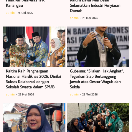
Kariangau
Selamatkan Industri Penyiaran
Daerah
admin
9 Juni 2026
admin
26 Mei 2026
Kaltim Raih Penghargaan
Gubernur: “Silakan Hak Angket”,
Nasional Hardiknas 2026, Dinilai
Tegaskan Siap Bertanggung
Sukses Kolaborasi dengan
Jawab atas Gestur Wagub dan
Sekolah Swasta dalam SPMB
Sekda
admin
26 Mei 2026
admin
23 Mei 2026