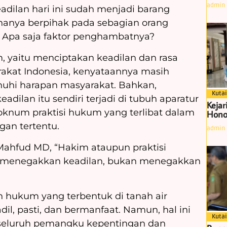
admin
dilan hari ini sudah menjadi barang
hanya berpihak pada sebagian orang
? Apa saja faktor penghambatnya?
, yaitu menciptakan keadilan dan rasa
akat Indonesia, kenyataannya masih
uhi harapan masyarakat. Bahkan,
Kutai
dilan itu sendiri terjadi di tubuh aparatur
Kejar
knum praktisi hukum yang terlibat dalam
Hono
gan tertentu.
admin
 Mahfud MD, “Hakim ataupun praktisi
 menegakkan keadilan, bukan menegakkan
n hukum yang terbentuk di tanah air
il, pasti, dan bermanfaat. Namun, hal ini
Kutai
au seluruh pemangku kepentingan dan