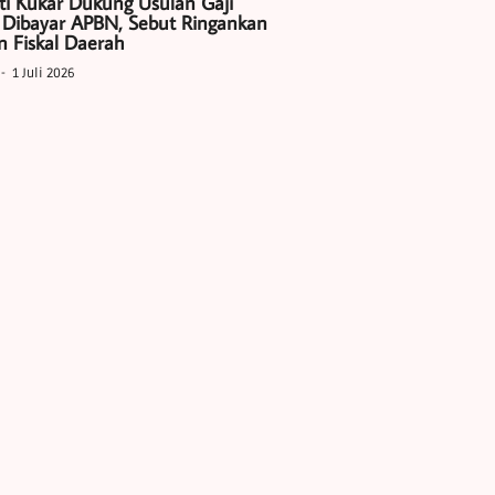
ti Kukar Dukung Usulan Gaji
 Dibayar APBN, Sebut Ringankan
 Fiskal Daerah
1 Juli 2026