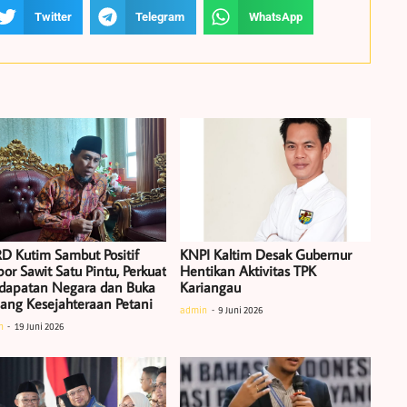
Twitter
Telegram
WhatsApp
D Kutim Sambut Positif
KNPI Kaltim Desak Gubernur
or Sawit Satu Pintu, Perkuat
Hentikan Aktivitas TPK
dapatan Negara dan Buka
Kariangau
uang Kesejahteraan Petani
admin
9 Juni 2026
n
19 Juni 2026