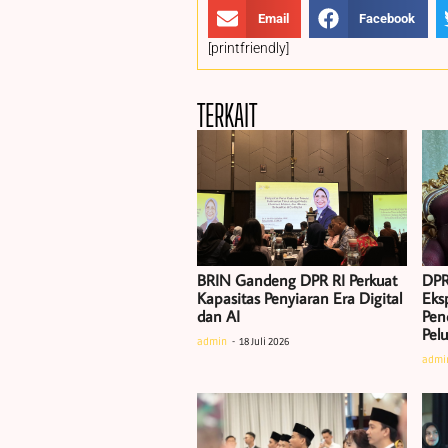
Email
Facebook
[printfriendly]
TERKAIT
BRIN Gandeng DPR RI Perkuat
DPR
Kapasitas Penyiaran Era Digital
Eksp
dan AI
Pen
Pel
admin
18 Juli 2026
admi