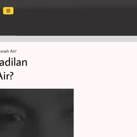
Tanah Air?
adilan
ir?