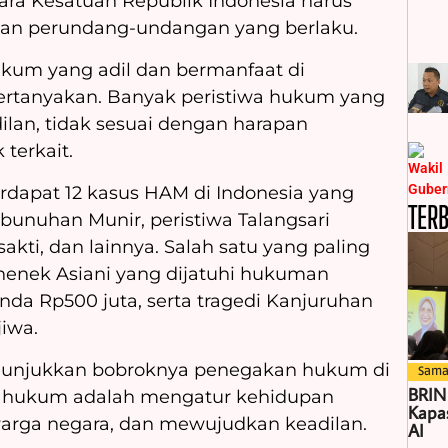
ara Kesatuan Republik Indonesia harus
an perundang-undangan yang berlaku.
kum yang adil dan bermanfaat di
pertanyakan. Banyak peristiwa hukum yang
an, tidak sesuai dengan harapan
terkait.
rdapat 12 kasus HAM di Indonesia yang
TER
bunuhan Munir, peristiwa Talangsari
akti, dan lainnya. Salah satu yang paling
enek Asiani yang dijatuhi hukuman
nda Rp500 juta, serta tragedi Kanjuruhan
iwa.
nunjukkan bobroknya penegakan hukum di
Sama
BRIN
si hukum adalah mengatur kehidupan
Kapas
arga negara, dan mewujudkan keadilan.
AI