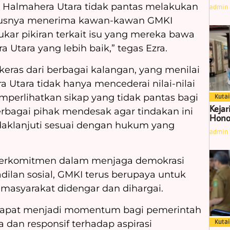
 Halmahera Utara tidak pantas melakukan
admin
harusnya menerima kawan-kawan GMKI
kar pikiran terkait isu yang mereka bawa
 Utara yang lebih baik,” tegas Ezra.
 keras dari berbagai kalangan, yang menilai
 Utara tidak hanya mencederai nilai-nilai
mperlihatkan sikap yang tidak pantas bagi
Kutai
Kejar
erbagai pihak mendesak agar tindakan ini
Hono
indaklanjuti sesuai dengan hukum yang
admin
 berkomitmen dalam menjaga demokrasi
lan sosial, GMKI terus berupaya untuk
asyarakat didengar dan dihargai.
n dapat menjadi momentum bagi pemerintah
Kutai
a dan responsif terhadap aspirasi