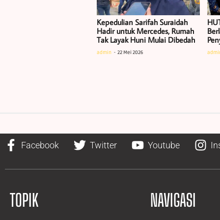
Kepedulian Sarifah Suraidah
HUT
Hadir untuk Mercedes, Rumah
Ber
Tak Layak Huni Mulai Dibedah
Pen
admin
22 Mei 2026
admi
Facebook
Twitter
Youtube
In
TOPIK
NAVIGASI