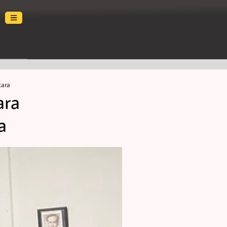
cara
ara
a