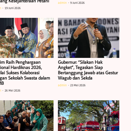
uang Kesejahteraan Petani
admin
9 Juni 2026
n
19 Juni 2026
tim Raih Penghargaan
Gubernur: “Silakan Hak
ional Hardiknas 2026,
Angket”, Tegaskan Siap
lai Sukses Kolaborasi
Bertanggung Jawab atas Gestur
gan Sekolah Swasta dalam
Wagub dan Sekda
MB
admin
23 Mei 2026
n
26 Mei 2026