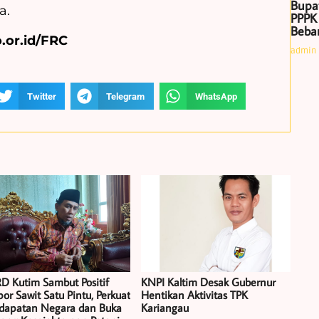
Bupa
a.
PPPK
Beban
.or.id/FRC
admin
Twitter
Telegram
WhatsApp
D Kutim Sambut Positif
KNPI Kaltim Desak Gubernur
or Sawit Satu Pintu, Perkuat
Hentikan Aktivitas TPK
dapatan Negara dan Buka
Kariangau