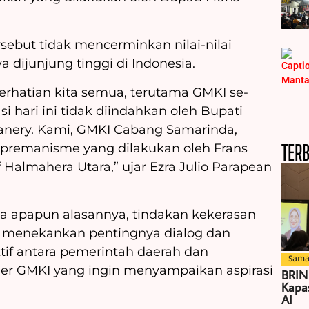
rsebut tidak mencerminkan nilai-nilai
 dijunjung tinggi di Indonesia.
perhatian kita semua, terutama GMKI se-
i hari ini tidak diindahkan oleh Bupati
anery. Kami, GMKI Cabang Samarinda,
TER
premanisme yang dilakukan oleh Frans
 Halmahera Utara,” ujar Ezra Julio Parapean
apapun alasannya, tindakan kekerasan
Ia menekankan pentingnya dialog dan
tif antara pemerintah daerah dan
Sama
er GMKI yang ingin menyampaikan aspirasi
BRIN
Kapas
AI