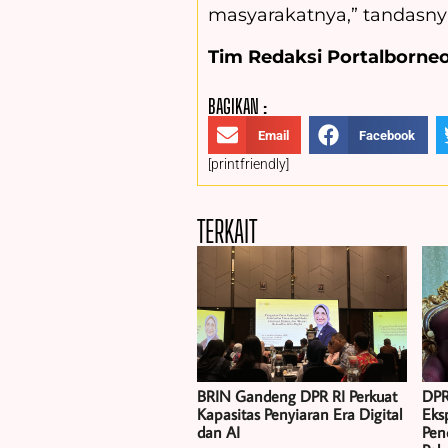
masyarakatnya,” tandasny
Tim Redaksi Portalborneo
BAGIKAN :
Email
Facebook
[printfriendly]
TERKAIT
BRIN Gandeng DPR RI Perkuat
DPR
Kapasitas Penyiaran Era Digital
Eksp
dan AI
Pen