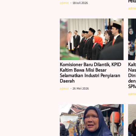
Pel
admin
18 Juli 2026
admi
Komisioner Baru Dilantik, KPID
Kal
Kaltim Bawa Misi Besar
Nas
Selamatkan Industri Penyiaran
Dini
Daerah
den
SP
admin
26 Mei 2026
admi