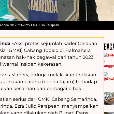
rinda MB.2023-2025, Ezra Julio Parapean
inda –
Aksi protes sejumlah kader Gerakan
BAC
sia (GMKI) Cabang Tobelo di Halmahera
lunasan hak-hak pegawai dari tahun 2023
iwarnai insiden kekerasan.
Frans Manery, diduga melakukan tindakan
gunakan parang (benda tajam) terhadap
lkan kecaman dari berbagai pihak.
atian serius dari GMKI Cabang Samarinda.
inda, Ezra Julio Parapean, menyampaikan
akan yang dilakukan oleh Bupati Frans