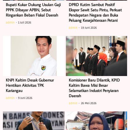
Bupati Kukar Dukung Usulan Gaji
DPRD Kutim Sambut Positif
PPPK Dibayar APBN, Sebut
Ekspor Sawit Satu Pintu, Perkuat
Ringankan Beban Fiskal Daerah
Pendapatan Negara dan Buka
Peluang Kesejahteraan Petani
admin
1 Juli 2026
admin
19 Juni 2026
KNPI Kaltim Desak Gubernur
Komisioner Baru Dilantik, KPID
Hentikan Aktivitas TPK
Kaltim Bawa Misi Besar
Kariangau
Selamatkan Industri Penyiaran
Daerah
admin
9 Juni 2026
admin
26 Mei 2026