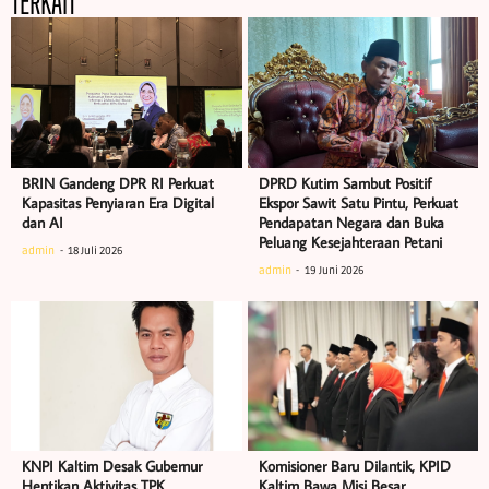
TERKAIT
BRIN Gandeng DPR RI Perkuat
DPRD Kutim Sambut Positif
Kapasitas Penyiaran Era Digital
Ekspor Sawit Satu Pintu, Perkuat
dan AI
Pendapatan Negara dan Buka
Peluang Kesejahteraan Petani
admin
18 Juli 2026
admin
19 Juni 2026
KNPI Kaltim Desak Gubernur
Komisioner Baru Dilantik, KPID
Hentikan Aktivitas TPK
Kaltim Bawa Misi Besar