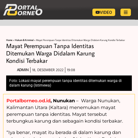
VIDEO
Home
»
Hukum & Kriminal
»
Mayat Perempuan Tanpa Identitas Ditemukan Warga Didalam Karung Kondisi Terbakar
Mayat Perempuan Tanpa Identitas
Ditemukan Warga Didalam Karung
Kondisi Terbakar
ADMIN
18, DESEMBER 2022
19:08
Foto: Lokasi mayat perempuan tanpa identitas ditemukan warga di
dalam karung (Istimewa)
Portalborneo.od.id
, Nunukan
– Warga Nunukan,
Kalimantan Utara (Kaltara) menemukan mayat
perempuan tanpa identitas. Mayat tersebut
terbungkus karung dan sebagain kondisi terbakar.
“Iya benar, mayat itu berada di dalam karung dan