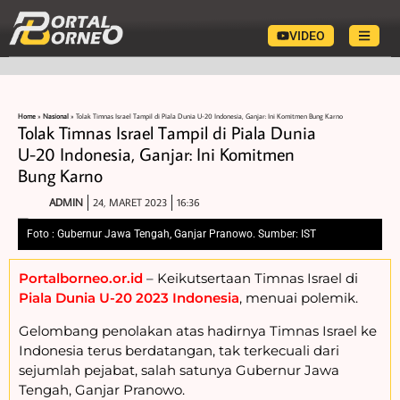
VIDEO
Home
»
Nasional
»
Tolak Timnas Israel Tampil di Piala Dunia U-20 Indonesia, Ganjar: Ini Komitmen Bung Karno
Tolak Timnas Israel Tampil di Piala Dunia
U-20 Indonesia, Ganjar: Ini Komitmen
Bung Karno
ADMIN
24, MARET 2023
16:36
Foto : Gubernur Jawa Tengah, Ganjar Pranowo. Sumber: IST
Portalborneo.or.id
– Keikutsertaan Timnas Israel di
Piala Dunia U-20 2023 Indonesia
, menuai polemik.
Gelombang penolakan atas hadirnya Timnas Israel ke
Indonesia terus berdatangan, tak terkecuali dari
sejumlah pejabat, salah satunya Gubernur Jawa
Tengah, Ganjar Pranowo.