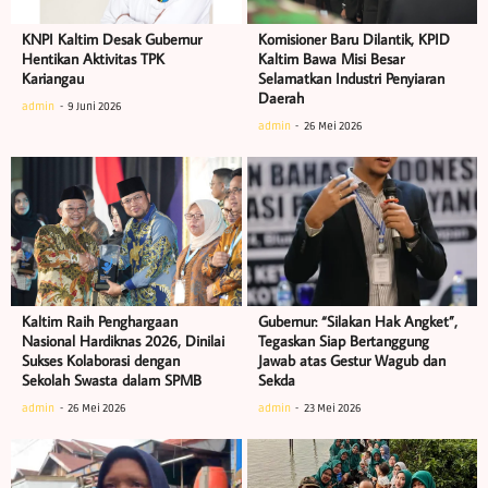
KNPI Kaltim Desak Gubernur
Komisioner Baru Dilantik, KPID
Hentikan Aktivitas TPK
Kaltim Bawa Misi Besar
Kariangau
Selamatkan Industri Penyiaran
Daerah
admin
9 Juni 2026
admin
26 Mei 2026
Kaltim Raih Penghargaan
Gubernur: “Silakan Hak Angket”,
Nasional Hardiknas 2026, Dinilai
Tegaskan Siap Bertanggung
Sukses Kolaborasi dengan
Jawab atas Gestur Wagub dan
Sekolah Swasta dalam SPMB
Sekda
admin
26 Mei 2026
admin
23 Mei 2026