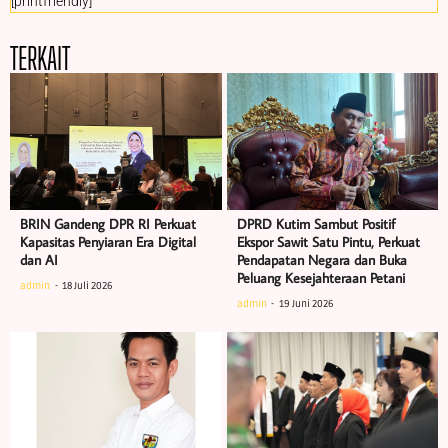
[printfriendly]
TERKAIT
BRIN Gandeng DPR RI Perkuat
DPRD Kutim Sambut Positif
Kapasitas Penyiaran Era Digital
Ekspor Sawit Satu Pintu, Perkuat
dan AI
Pendapatan Negara dan Buka
Peluang Kesejahteraan Petani
admin
18 Juli 2026
admin
19 Juni 2026