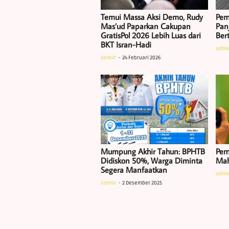
Temui Massa Aksi Demo, Rudy
Pem
Mas’ud Paparkan Cakupan
Pan
GratisPol 2026 Lebih Luas dari
Ber
BKT Isran-Hadi
admi
admin
24 Februari 2026
Mumpung Akhir Tahun: BPHTB
Pem
Didiskon 50%, Warga Diminta
Mah
Segera Manfaatkan
admi
admin
2 Desember 2025