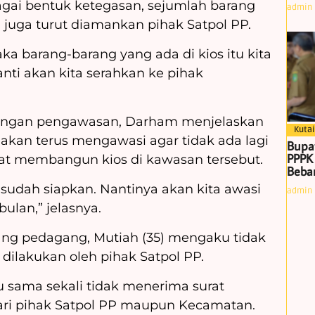
gai bentuk ketegasan, sejumlah barang
admin
juga turut diamankan pihak Satpol PP.
ka barang-barang yang ada di kios itu kita
nti akan kita serahkan ke pihak
 dengan pengawasan, Darham menjelaskan
Kutai
akan terus mengawasi agar tidak ada lagi
Bupa
PPPK
at membangun kios di kawasan tersebut.
Beban
udah siapkan. Nantinya akan kita awasi
admin
ulan,” jelasnya.
rang pedagang, Mutiah (35) mengaku tidak
 dilakukan oleh pihak Satpol PP.
u sama sekali tidak menerima surat
ri pihak Satpol PP maupun Kecamatan.