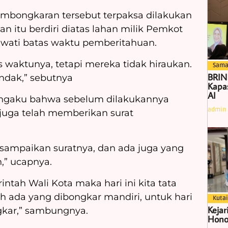
bongkaran tersebut terpaksa dilakukan
n itu berdiri diatas lahan milik Pemkot
wati batas waktu pemberitahuan.
s waktunya, tetapi mereka tidak hiraukan.
Sama
BRIN
tindak,” sebutnya
Kapas
AI
 mengaku bahwa sebelum dilakukannya
admin
juga telah memberikan surat
ta sampaikan suratnya, dan ada juga yang
n,” ucapnya.
ntah Wali Kota maka hari ini kita tata
ah ada yang dibongkar mandiri, untuk hari
Kutai
Kejar
ongkar,” sambungnya.
Hono