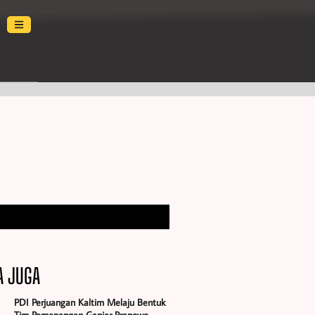
a
A JUGA
PDI Perjuangan Kaltim Melaju Bentuk