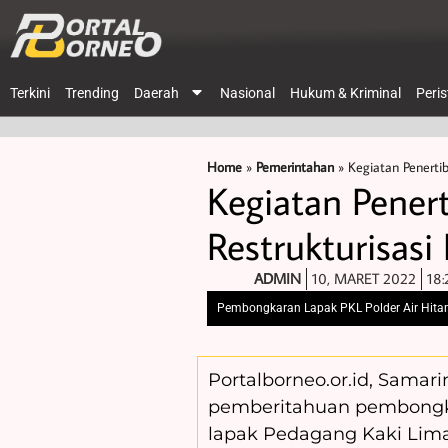
Terkini
Trending
Daerah
Nasional
Hukum & Kriminal
Peri
Home
»
Pemerintahan
»
Kegiatan Penertib
Kegiatan Pener
Restrukturisasi
ADMIN
10, MARET 2022
18:
Pembongkaran Lapak PKL Polder Air Hita
Portalborneo.or.id, Samar
pemberitahuan pembongka
lapak Pedagang Kaki Lima 