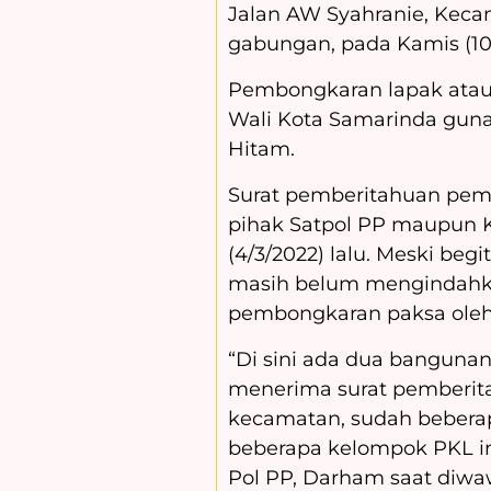
Jalan AW Syahranie, Keca
gabungan, pada Kamis (10/
Pembongkaran lapak atau 
Wali Kota Samarinda guna
Hitam.
Surat pemberitahuan pem
pihak Satpol PP maupun 
(4/3/2022) lalu. Meski beg
masih belum mengindahkan
pembongkaran paksa oleh 
“Di sini ada dua bangun
menerima surat pemberitah
kecamatan, sudah beberapa 
beberapa kelompok PKL i
Pol PP, Darham saat diwaw