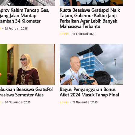
prov Kaltim Tancap Gas,
Kuota Beasiswa Gratispol Naik
jang Jalan Mantap
Tajam, Gubernur Kaltim Janji
tambah 34 Kilometer
Perbaikan Agar Lebih Banyak
Mahasiswa Terbantu
n
15 Februari 2026
admin
11 Februari 2026
bukaan Beasiswa GratisPol
Bagus: Penganggaran Bonus
asiswa Semester Atas
Atlet 2024 Masuk Tahap Final
n
30 November 2025
admin
28 November 2025