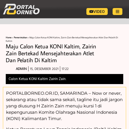
VIDEO
Home
»
Pemerintahan
»
Maju Calon Ketua KONI Kaltim, Zairin Zain Bertekad Mensejahterakan Atlet Dan Pelatih Di
Kaltim
Maju Calon Ketua KONI Kaltim, Zairin
Zain Bertekad Mensejahterakan Atlet
Dan Pelatih Di Kaltim
ADMIN
15, DESEMBER 2021
17:22
Calon Ketua KONI Kaltim Zairin Zain.
PORTALBORNEO.OR.ID, SAMARINDA – Now or never,
sekarang atau tidak sama sekali, tagline itu jadi jargon
yang diusung H Zairin Zain menuju kursi 1 di
kepengurusan Komite Olahraga Nasional Indonesia
(KONI) Kalimantan Timur.