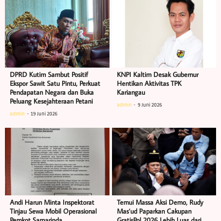
DPRD Kutim Sambut Positif
KNPI Kaltim Desak Gubernur
Ekspor Sawit Satu Pintu, Perkuat
Hentikan Aktivitas TPK
Pendapatan Negara dan Buka
Kariangau
Peluang Kesejahteraan Petani
admin
9 Juni 2026
admin
19 Juni 2026
Andi Harun Minta Inspektorat
Temui Massa Aksi Demo, Rudy
Tinjau Sewa Mobil Operasional
Mas’ud Paparkan Cakupan
Pemkot Samarinda
GratisPol 2026 Lebih Luas dari