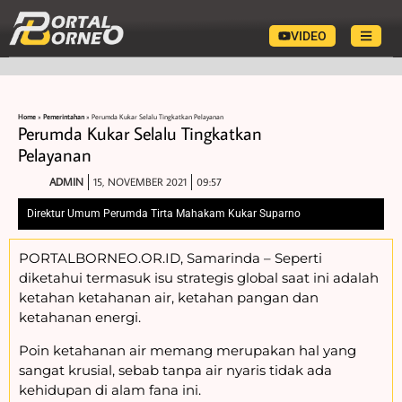
VIDEO
Home
»
Pemerintahan
»
Perumda Kukar Selalu Tingkatkan Pelayanan
Perumda Kukar Selalu Tingkatkan
Pelayanan
ADMIN
15, NOVEMBER 2021
09:57
Direktur Umum Perumda Tirta Mahakam Kukar Suparno
PORTALBORNEO.OR.ID, Samarinda – Seperti
diketahui termasuk isu strategis global saat ini adalah
ketahan ketahanan air, ketahan pangan dan
ketahanan energi.
Poin ketahanan air memang merupakan hal yang
sangat krusial, sebab tanpa air nyaris tidak ada
kehidupan di alam fana ini.