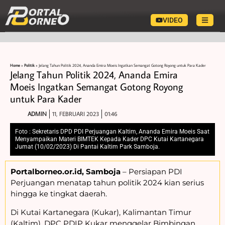
VIDEO
Home
»
Politik
»
Jelang Tahun Politik 2024, Ananda Emira Moeis Ingatkan Semangat Gotong Royong untuk Para Kader
Jelang Tahun Politik 2024, Ananda Emira
Moeis Ingatkan Semangat Gotong Royong
untuk Para Kader
ADMIN
11, FEBRUARI 2023
01:46
Foto : Sekretaris DPD PDI Perjuangan Kaltim, Ananda Emira Moeis Saat
Menyampaikan Materi BIMTEK Kepada Kader DPC Kutai Kartanegara
Jumat (10/02/2023) Di Pantai Kaltim Park Samboja.
Portalborneo.or.id, Samboja
– Persiapan PDI
Perjuangan menatap tahun politik 2024 kian serius
hingga ke tingkat daerah.
Di Kutai Kartanegara (Kukar), Kalimantan Timur
(Kaltim), DPC PDIP Kukar menggelar Bimbingan