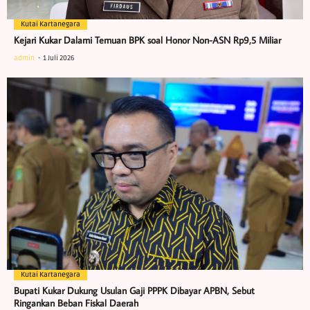
Kutai Kartanegara
Kejari Kukar Dalami Temuan BPK soal Honor Non-ASN Rp9,5 Miliar
admin
1 Juli 2026
Kutai Kartanegara
Bupati Kukar Dukung Usulan Gaji PPPK Dibayar APBN, Sebut
Ringankan Beban Fiskal Daerah