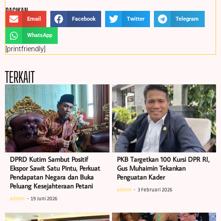
BAGIKAN :
Email
Facebook
Twitter
Telegram
WhatsApp
[printfriendly]
TERKAIT
DPRD Kutim Sambut Positif
PKB Targetkan 100 Kursi DPR RI,
Ekspor Sawit Satu Pintu, Perkuat
Gus Muhaimin Tekankan
Pendapatan Negara dan Buka
Penguatan Kader
Peluang Kesejahteraan Petani
admin
3 Februari 2026
admin
19 Juni 2026