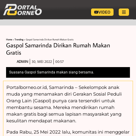
VIDEO
Home
»
Trending
»
Gaspol Samarinda Dirikan Rumah Makan Gratis
Gaspol Samarinda Dirikan Rumah Makan
Gratis
ADMIN
30, MEI 2022
00:57
Suasana Gaspol Samarinda makan siang bersama.
Portalborneo.or.id, Samarinda – Sekelompok anak
muda yang menamakan diri Gerakan Sosial Peduli
Orang Lain (Gaspol) punya cara tersendiri untuk
membantu sesama. Mereka mendirikan rumah
makan gratis bagi semua lapisan masyarakat yang
kesulitan mendapat makanan.
Pada Rabu, 25 Mei 2022 lalu, komunitas ini menggelar