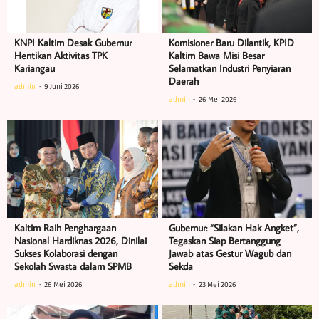
KNPI Kaltim Desak Gubernur
Komisioner Baru Dilantik, KPID
Hentikan Aktivitas TPK
Kaltim Bawa Misi Besar
Kariangau
Selamatkan Industri Penyiaran
Daerah
admin
9 Juni 2026
admin
26 Mei 2026
Kaltim Raih Penghargaan
Gubernur: “Silakan Hak Angket”,
Nasional Hardiknas 2026, Dinilai
Tegaskan Siap Bertanggung
Sukses Kolaborasi dengan
Jawab atas Gestur Wagub dan
Sekolah Swasta dalam SPMB
Sekda
admin
26 Mei 2026
admin
23 Mei 2026