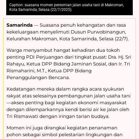
Caption: suasana momen peresmian jalan usaha tani di Makroman,
Kota Samarinda, Selasa (22/7/2025).
Samarinda
— Suasana penuh kehangatan dan rasa
kekeluargaan menyelimuti Dusun Purwobinangun,
Kelurahan Makroman, Kota Samarinda, Selasa (22/7).
Warga menyambut hangat kehadiran dua tokoh
penting PDI Perjuangan dari tingkat pusat:
Dra. Hj. Sri
Rahayu
, Ketua DPP Bidang Jaminan Sosial, dan
Ir. Tri
Rismaharini, M.T.
, Ketua DPP Bidang
Penanggulangan Bencana.
Kedatangan mereka dalam rangka
acara syukuran
rakyat
atas selesainya pembangunan jalan usaha tani
—akses penting bagi kegiatan ekonomi masyarakat
dengan dilemparkannya kendi berisi air ke jalan oleh
Tri Rismawati dengan iringan tarian budaya.
Momen ini juga dirangkai kegiatan
penanaman
pohon sebagai simbol pelestarian lingkungan dan