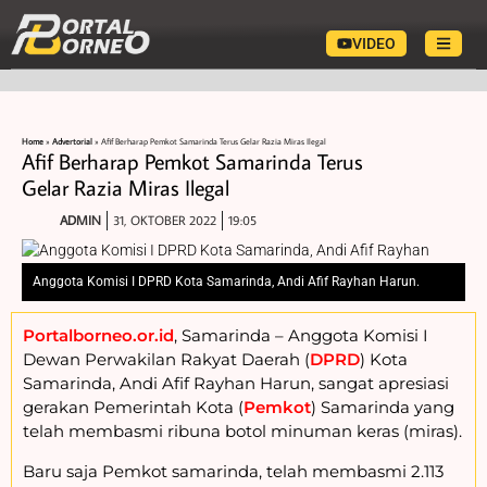
VIDEO
Home
»
Advertorial
»
Afif Berharap Pemkot Samarinda Terus Gelar Razia Miras Ilegal
Afif Berharap Pemkot Samarinda Terus
Gelar Razia Miras Ilegal
ADMIN
31, OKTOBER 2022
19:05
Anggota Komisi I DPRD Kota Samarinda, Andi Afif Rayhan Harun.
Portalborneo.or.id
, Samarinda – Anggota Komisi I
Dewan Perwakilan Rakyat Daerah (
DPRD
) Kota
Samarinda, Andi Afif Rayhan Harun, sangat apresiasi
gerakan Pemerintah Kota (
Pemkot
) Samarinda yang
telah membasmi ribuna botol minuman keras (miras).
Baru saja Pemkot samarinda, telah membasmi 2.113