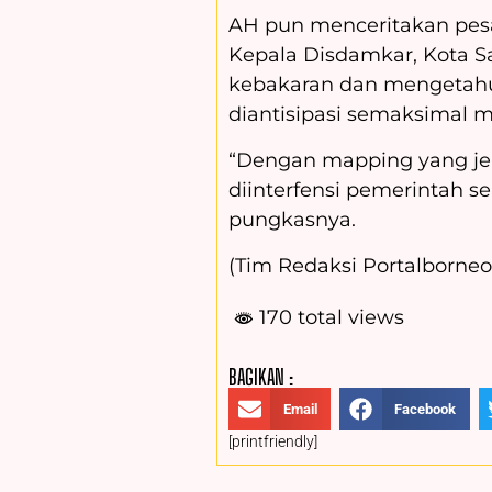
AH pun menceritakan pesa
Kepala Disdamkar, Kota S
kebakaran dan mengetahui
diantisipasi semaksimal 
“Dengan mapping yang jela
diinterfensi pemerintah se
pungkasnya.
(Tim Redaksi Portalborneo.
170 total views
BAGIKAN :
Email
Facebook
[printfriendly]