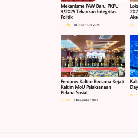
Mekanisme PAW Baru, PKPU
Lok
3/2025 Tekankan Integritas
202
Politik
Akse
admin
10 Desember 2025
admi
Pemprov Kaltim Bersama Kejati
Kalt
Kaltim MoU Pelaksanaan
Daya
Pidana Sosial
admi
admin
9 Desember 2025