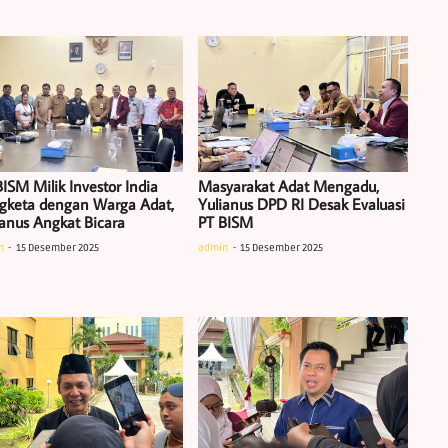
ISM Milik Investor India
Masyarakat Adat Mengadu,
gketa dengan Warga Adat,
Yulianus DPD RI Desak Evaluasi
ianus Angkat Bicara
PT BISM
n
15 Desember 2025
admin
15 Desember 2025