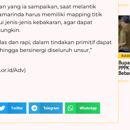
admin
n yang ia sampaikan, saat melantik
amarinda harus memiliki mapping titik
 jenis-jenis kebakaran, agar dapat
mungkin.
s dan rapi, dalam tindakan primitif dapat
hingga bersinergi diseluruh unsur,”
Kutai
Bupa
PPPK
or.id/Adv)
Beban
admin
Twitter
Telegram
WhatsApp