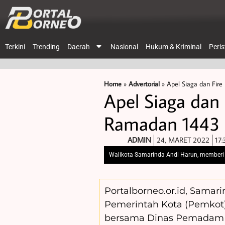
Terkini
Trending
Daerah
Nasional
Hukum & Kriminal
Peri
Home
»
Advertorial
»
Apel Siaga dan Fire
Apel Siaga dan
Ramadan 1443 H
ADMIN
24, MARET 2022
17:
Walikota Samarinda Andi Harun, memberi 
Portalborneo.or.id, Sama
Pemerintah Kota (Pemkot) 
bersama Dinas Pemadam 