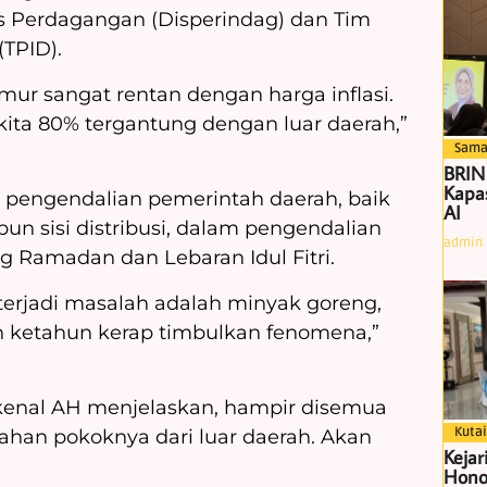
s Perdagangan (Disperindag) dan Tim
(TPID).
ur sangat rentan dengan harga inflasi.
ita 80% tergantung dengan luar daerah,”
Sama
BRIN
Kapas
i pengendalian pemerintah daerah, baik
AI
pun sisi distribusi, dalam pengendalian
admin
g Ramadan dan Lebaran Idul Fitri.
terjadi masalah adalah minyak goreng,
un ketahun kerap timbulkan fenomena,”
kenal AH menjelaskan, hampir disemua
Kutai
ahan pokoknya dari luar daerah. Akan
Kejar
Hono