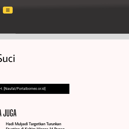
Suci
 [Naufal/Portalborneo.or.id]
A JUGA
Hadi Mulyadi Targetkan Turunkan