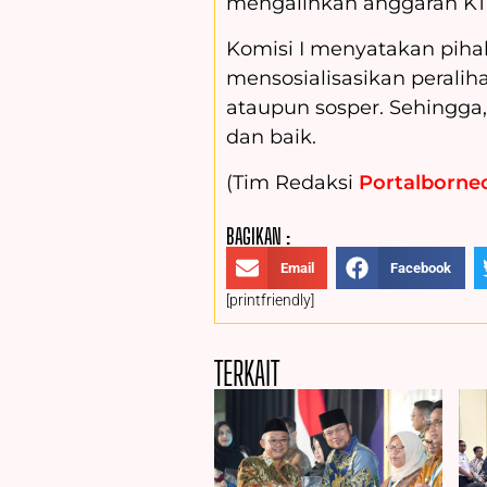
mengalihkan anggaran KTP 
Komisi I menyatakan piha
mensosialisasikan peralih
ataupun sosper. Sehingga,
dan baik.
(Tim Redaksi
Portalborneo
BAGIKAN :
Email
Facebook
[printfriendly]
TERKAIT