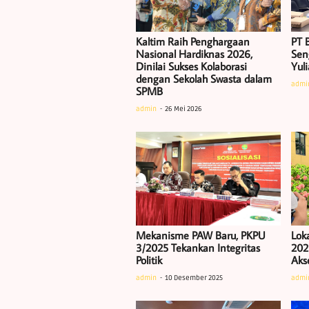
Kaltim Raih Penghargaan
PT B
Nasional Hardiknas 2026,
Sen
Dinilai Sukses Kolaborasi
Yul
dengan Sekolah Swasta dalam
admi
SPMB
admin
26 Mei 2026
Mekanisme PAW Baru, PKPU
Lok
3/2025 Tekankan Integritas
202
Politik
Akse
admin
10 Desember 2025
admi