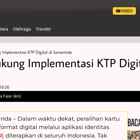
VIDEO
stiwa
Olahraga
Traveler
Implementasi KTP Digital di Samarinda
ung Implementasi KTP Digit
19:36
Fajal. (kiri)
inda – Dalam waktu dekat, peralihan kartu
BAC
rmat digital melalui aplikasi identitas
D
) diterapkan di seluruh Indonesia. Tak