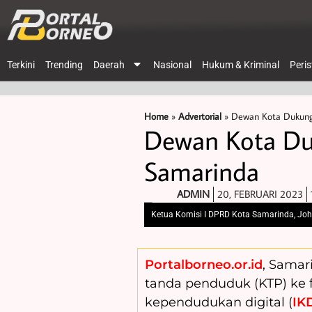
Terkini
Trending
Daerah
Nasional
Hukum & Kriminal
Peri
Home
»
Advertorial
»
Dewan Kota Dukung 
Dewan Kota Duk
Samarinda
ADMIN
20, FEBRUARI 2023
Ketua Komisi I DPRD Kota Samarinda, Joha 
Portalborneo.or.id
, Samar
tanda penduduk (KTP) ke fo
kependudukan digital (
IK