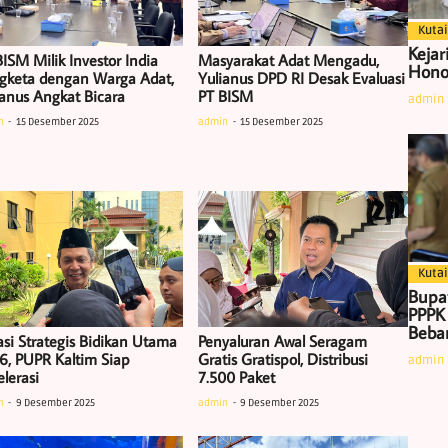
Kutai
Kejar
ISM Milik Investor India
Masyarakat Adat Mengadu,
Hono
gketa dengan Warga Adat,
Yulianus DPD RI Desak Evaluasi
ianus Angkat Bicara
PT BISM
admin
n
15 Desember 2025
admin
15 Desember 2025
Kutai
Bupa
PPPK
Beban
asi Strategis Bidikan Utama
Penyaluran Awal Seragam
6, PUPR Kaltim Siap
Gratis Gratispol, Distribusi
admin
lerasi
7.500 Paket
n
9 Desember 2025
admin
9 Desember 2025