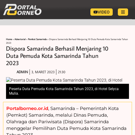
VIDEO
Home
»
Advertorial
»
Pemkot Samarinda
»
Dispora Samarinda Berhasil Menjaring 10 Duta Pemuda Kota Samarinda Tahun
2023
Dispora Samarinda Berhasil Menjaring 10
Duta Pemuda Kota Samarinda Tahun
2023
ADMIN
3, MARET 2023
21:30
Peserta Duta Pemuda Kota Samarinda Tahun 2023, di Hotel Selyca
Mulia.
Portalborneo.or.id
, Samarinda – Pemerintah Kota
(Pemkot) Samarinda, melalui Dinas Pemuda,
Olahraga dan Pariwisata (Dispora) Samarinda
menggelar Pemilihan Duta Pemuda Kota Samarinda
Tahun 2023.