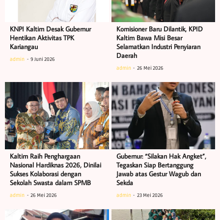
KNPI Kaltim Desak Gubernur
Komisioner Baru Dilantik, KPID
Hentikan Aktivitas TPK
Kaltim Bawa Misi Besar
Kariangau
Selamatkan Industri Penyiaran
Daerah
admin
9 Juni 2026
admin
26 Mei 2026
Kaltim Raih Penghargaan
Gubernur: “Silakan Hak Angket”,
Nasional Hardiknas 2026, Dinilai
Tegaskan Siap Bertanggung
Sukses Kolaborasi dengan
Jawab atas Gestur Wagub dan
Sekolah Swasta dalam SPMB
Sekda
admin
26 Mei 2026
admin
23 Mei 2026