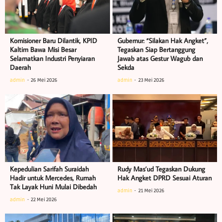
Komisioner Baru Dilantik, KPID
Gubernur: “Silakan Hak Angket”,
Kaltim Bawa Misi Besar
Tegaskan Siap Bertanggung
Selamatkan Industri Penyiaran
Jawab atas Gestur Wagub dan
Daerah
Sekda
admin
26 Mei 2026
admin
23 Mei 2026
Kepedulian Sarifah Suraidah
Rudy Mas’ud Tegaskan Dukung
Hadir untuk Mercedes, Rumah
Hak Angket DPRD Sesuai Aturan
Tak Layak Huni Mulai Dibedah
admin
21 Mei 2026
admin
22 Mei 2026