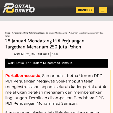
VIDEO
Home
»
Advertorial
»
DPRD Kalimantan Timur
»
28 Januari Mendatang PDI Perjuangan Targetkan Menanam 250 Juta
Pohon
28 Januari Mendatang PDI Perjuangan
Targetkan Menanam 250 Juta Pohon
ADMIN
25, JANUARI 2023
08:12
Wakil Ketua DPRD Kaltim Muhammad Samsun.
Portalborneo.or.id
, Samarinda – Ketua Umum DPP
PDI Perjuangan Megawati Soekarnoputri telah
menginstruksikan kepada seluruh kader partai untuk
melakukan gerakan menanam dan membersihkan
lingkungan. Demikian disampaikan Bendahara DPD
PDI Perjuangan Muhammad Samsun.
Samsun menjelaskan, ini dilakukan dalam rangka