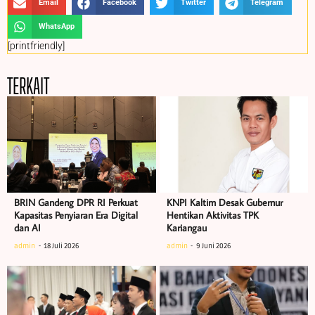
Email
Facebook
Twitter
Telegram
WhatsApp
[printfriendly]
TERKAIT
BRIN Gandeng DPR RI Perkuat
KNPI Kaltim Desak Gubernur
Kapasitas Penyiaran Era Digital
Hentikan Aktivitas TPK
dan AI
Kariangau
admin
18 Juli 2026
admin
9 Juni 2026