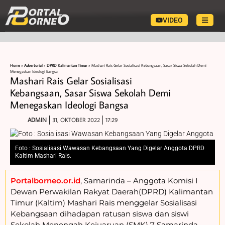
VIDEO
Home
»
Advertorial
»
DPRD Kalimantan Timur
»
Mashari Rais Gelar Sosialisasi Kebangsaan, Sasar Siswa Sekolah Demi
Menegaskan Ideologi Bangsa
Mashari Rais Gelar Sosialisasi
Kebangsaan, Sasar Siswa Sekolah Demi
Menegaskan Ideologi Bangsa
ADMIN
31, OKTOBER 2022
17:29
Foto : Sosialisasi Wawasan Kebangsaan Yang Digelar Anggota DPRD
Kaltim Mashari Rais.
Portalborneo.or.id
, Samarinda – Anggota Komisi I
Dewan Perwakilan Rakyat Daerah(DPRD) Kalimantan
Timur (Kaltim) Mashari Rais menggelar Sosialisasi
Kebangsaan dihadapan ratusan siswa dan siswi
Sekolah Menengah Kejuaruan (SMK) 7 Samarinda,