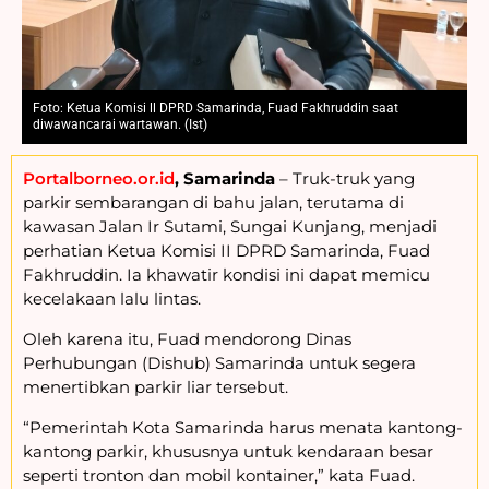
Foto: Ketua Komisi ll DPRD Samarinda, Fuad Fakhruddin saat
diwawancarai wartawan. (Ist)
Portalborneo.or.id
, Samarinda
– Truk-truk yang
parkir sembarangan di bahu jalan, terutama di
kawasan Jalan Ir Sutami, Sungai Kunjang, menjadi
perhatian Ketua Komisi II DPRD Samarinda, Fuad
Fakhruddin. Ia khawatir kondisi ini dapat memicu
kecelakaan lalu lintas.
Oleh karena itu, Fuad mendorong Dinas
Perhubungan (Dishub) Samarinda untuk segera
menertibkan parkir liar tersebut.
“Pemerintah Kota Samarinda harus menata kantong-
kantong parkir, khususnya untuk kendaraan besar
seperti tronton dan mobil kontainer,” kata Fuad.