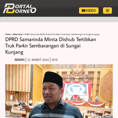
VIDEO
Home
»
Advertorial
»
DPRD Samarinda Minta Dishub Tertibkan Truk Parkir Sembarangan di Sungai Kunjang
DPRD Samarinda Minta Dishub Tertibkan
Truk Parkir Sembarangan di Sungai
Kunjang
ADMIN
12, MARET 2024
19:15