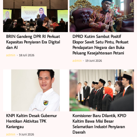
BRIN Gandeng DPR RI Perkuat
DPRD Kutim Sambut Positif
Kapasitas Penyiaran Era Digital
Ekspor Sawit Satu Pintu, Perkuat
dan AI
Pendapatan Negara dan Buka
Peluang Kesejahteraan Petani
admin
18 Juli 2026
admin
19 Juni 2026
KNPI Kaltim Desak Gubernur
Komisioner Baru Dilantik, KPID
Hentikan Aktivitas TPK
Kaltim Bawa Misi Besar
Kariangau
Selamatkan Industri Penyiaran
Daerah
admin
9 Juni 2026