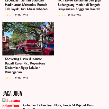
Kepedulian Sarifah Suraidah
HUT ke-46 Kelurahan Sari Jaya
Hadir untuk Mercedes, Rumah
Berlangsung Meriah di Tengah
Tak Layak Huni Mulai Dibedah
Penyesuaian Anggaran Daerah
admin
22 Mei 2026
admin
22 Mei 2026
Konsleting Listrik di Kantor
Bupati Kukar Picu Kepanikan,
Disdamkar Sigap Lakukan
Penanganan
admin
22 Mei 2026
BACA JUGA
Gubernur Kaltim Isran Noor, Lantik 14 Pejabat Baru