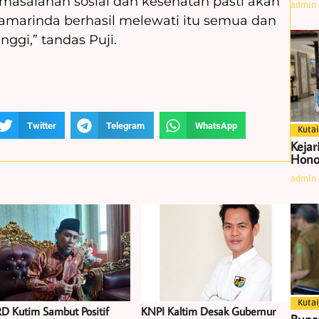
masalahan sosial dan kesehatan pasti akan
admin
amarinda berhasil melewati itu semua dan
nggi,” tandas Puji.
Twitter
Telegram
WhatsApp
Kutai
Kejar
Hono
admin
Kutai
D Kutim Sambut Positif
KNPI Kaltim Desak Gubernur