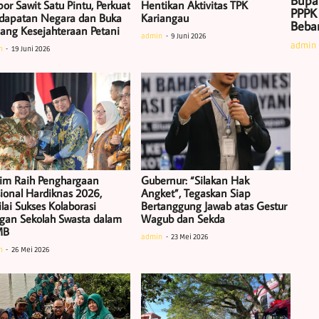
Bupa
or Sawit Satu Pintu, Perkuat
Hentikan Aktivitas TPK
PPPK
dapatan Negara dan Buka
Kariangau
Beban
uang Kesejahteraan Petani
admin
9 Juni 2026
admin
n
19 Juni 2026
tim Raih Penghargaan
Gubernur: “Silakan Hak
ional Hardiknas 2026,
Angket”, Tegaskan Siap
lai Sukses Kolaborasi
Bertanggung Jawab atas Gestur
gan Sekolah Swasta dalam
Wagub dan Sekda
MB
admin
23 Mei 2026
n
26 Mei 2026