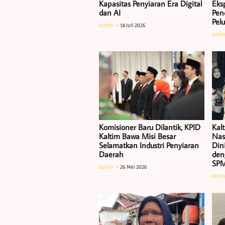
Kapasitas Penyiaran Era Digital
Eksp
dan AI
Pen
Pel
admin
18 Juli 2026
admi
Komisioner Baru Dilantik, KPID
Kal
Kaltim Bawa Misi Besar
Nas
Selamatkan Industri Penyiaran
Dini
Daerah
den
SP
admin
26 Mei 2026
admi