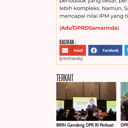
penduduk yang besar, per
lebih kompleks. Namun, S
mencapai nilai IPM yang ti
(
Adv/DPRDSamarinda
)
BAGIKAN :
Email
Facebook
[printfriendly]
TERKAIT
BRIN Gandeng DPR RI Perkuat
DPR