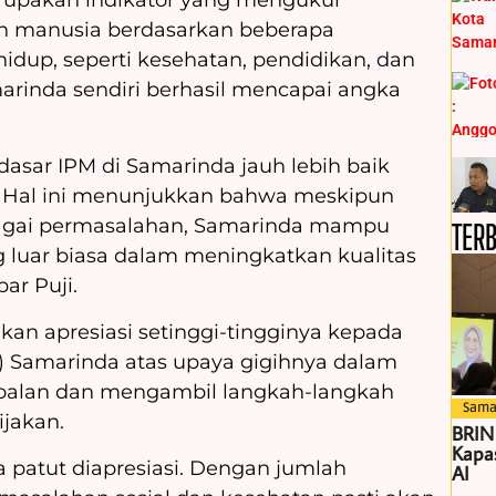
rupakan indikator yang mengukur
 manusia berdasarkan beberapa
idup, seperti kesehatan, pendidikan, dan
arinda sendiri berhasil mencapai angka
 dasar IPM di Samarinda jauh lebih baik
. Hal ini menunjukkan bahwa meskipun
agai permasalahan, Samarinda mampu
TER
 luar biasa dalam meningkatkan kualitas
ar Puji.
ikan apresiasi setinggi-tingginya kepada
 Samarinda atas upaya gigihnya dalam
oalan dan mengambil langkah-langkah
Sama
ijakan.
BRIN
Kapas
patut diapresiasi. Dengan jumlah
AI