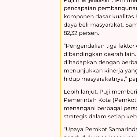
Puji menjelaskan, IPM me
pencapaian pembangunan
komponen dasar kualitas h
daya beli masyarakat. Sam
82,32 persen.
“Pengendalian tiga faktor
dibandingkan daerah lain
dihadapkan dengan berb
menunjukkan kinerja yang
hidup masyarakatnya,” pap
Lebih lanjut, Puji member
Pemerintah Kota (Pemkot)
menangani berbagai pers
strategis dalam setiap keb
“Upaya Pemkot Samarinda 