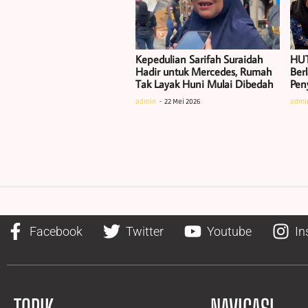
Kepedulian Sarifah Suraidah
HUT
Hadir untuk Mercedes, Rumah
Ber
Tak Layak Huni Mulai Dibedah
Pen
admin
22 Mei 2026
admi
Facebook
Twitter
Youtube
In