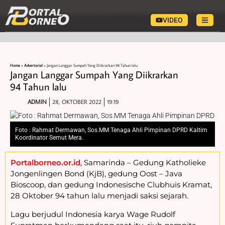
VIDEO
Home
»
Advertorial
»
Jangan Langgar Sumpah Yang Diikrarkan 94 Tahun lalu
Jangan Langgar Sumpah Yang Diikrarkan
94 Tahun lalu
ADMIN
28, OKTOBER 2022
19:19
Foto : Rahmat Dermawan, Sos.MM Tenaga Ahli Pimpinan DPRD Kaltim
Koordinator Semut Mera.
Portalborneo.or.id
, Samarinda – Gedung Katholieke
Jongenlingen Bond (KjB), gedung Oost – Java
Bioscoop, dan gedung Indonesische Clubhuis Kramat,
28 Oktober 94 tahun lalu menjadi saksi sejarah.
Lagu berjudul Indonesia karya Wage Rudolf