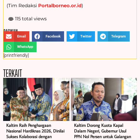
(Tim Redaksi
Portalborneo.or.id
)
115 total views
BAGIKAN :
Email
Facebook
Twitter
Telegram
WhatsApp
[printfriendly]
TERKAIT
Kaltim Raih Penghargaan
Kaltim Dorong Kuota Kapal
Nasional Hardiknas 2026, Dinilai
Dalam Negeri, Gubernur Usul
Sukses Kolaborasi dengan
PPN Nol Persen untuk Galangan