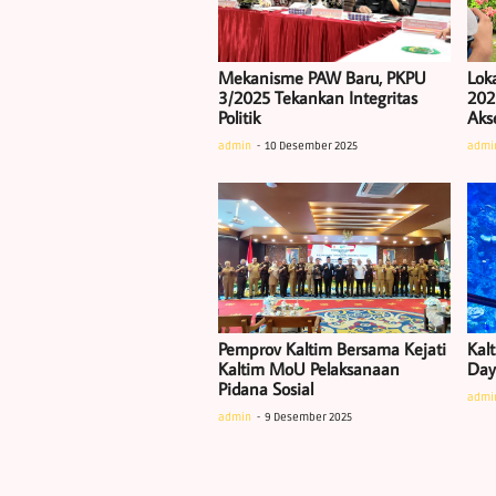
Mekanisme PAW Baru, PKPU
Lok
3/2025 Tekankan Integritas
202
Politik
Akse
admin
10 Desember 2025
admi
Pemprov Kaltim Bersama Kejati
Kalt
Kaltim MoU Pelaksanaan
Daya
Pidana Sosial
admi
admin
9 Desember 2025