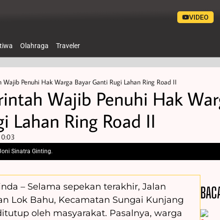
VIDEO
stiwa
Olahraga
Traveler
ah Wajib Penuhi Hak Warga Bayar Ganti Rugi Lahan Ring Road II
erintah Wajib Penuhi Hak Wa
i Lahan Ring Road II
10:03
ni Sinatra Ginting.
inda – Selama sepekan terakhir, Jalan
BAC
han Lok Bahu, Kecamatan Sungai Kunjang
 ditutup oleh masyarakat. Pasalnya, warga