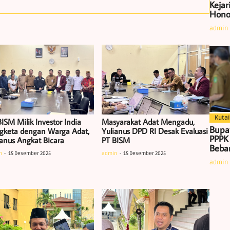
Kejar
Hono
admin
Kutai
ISM Milik Investor India
Masyarakat Adat Mengadu,
Bupa
gketa dengan Warga Adat,
Yulianus DPD RI Desak Evaluasi
PPPK
ianus Angkat Bicara
PT BISM
Beban
n
15 Desember 2025
admin
15 Desember 2025
admin