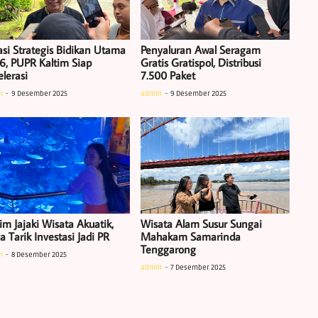
asi Strategis Bidikan Utama
Penyaluran Awal Seragam
6, PUPR Kaltim Siap
Gratis Gratispol, Distribusi
lerasi
7.500 Paket
n
9 Desember 2025
admin
9 Desember 2025
im Jajaki Wisata Akuatik,
Wisata Alam Susur Sungai
 Tarik Investasi Jadi PR
Mahakam Samarinda
Tenggarong
n
8 Desember 2025
admin
7 Desember 2025