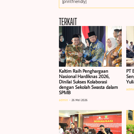
[printfriendly]
TERKAIT
Kaltim Raih Penghargaan
PT B
Nasional Hardiknas 2026,
Sen
Dinilai Sukses Kolaborasi
Yul
dengan Sekolah Swasta dalam
admi
SPMB
admin
26 Mei 2026