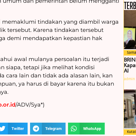
n umum dan pemerintah belum mengganti
TER
ini memaklumi tindakan yang diambil warga
k tersebut. Karena tindakan tersebut
rga demi mendapatkan kepastian hak
Sama
hui awal mulanya persoalan itu terjadi
BRIN
Kapas
siapa, tetapi jika melihat kondisi
AI
a cara lain dan tidak ada alasan lain, kan
admin
an, ya harus di bayar karena itu bukan
ya.
.or.id
/ADV/Sya*)
Twitter
Telegram
WhatsApp
Kutai