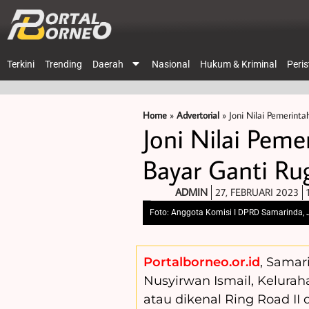
Terkini
Trending
Daerah
Nasional
Hukum & Kriminal
Peri
Home
»
Advertorial
»
Joni Nilai Pemerint
Joni Nilai Pem
Bayar Ganti Rug
ADMIN
27, FEBRUARI 2023
Foto: Anggota Komisi I DPRD Samarinda, Jo
Portalborneo.or.id
, Samar
Nusyirwan Ismail, Kelura
atau dikenal Ring Road II