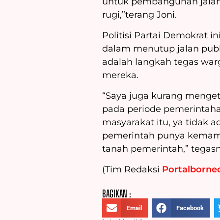
untuk pembangunan jala
rugi,”terang Joni.
Politisi Partai Demokrat 
dalam menutup jalan publi
adalah langkah tegas wa
mereka.
“Saya juga kurang mengeta
pada periode pemerintahan 
masyarakat itu, ya tidak ad
pemerintah punya kemampu
tanah pemerintah,” tegasn
(Tim Redaksi
Portalborneo
BAGIKAN :
Email
Facebook