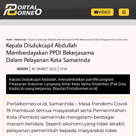
VIDEO
Home
»
Advertorial
»
Kepala Disdukcapil Abdullah Memberdayakan PPDI Bekerjasama Dalam Pelayanan Kota Samarinda
Kepala Disdukcapil Abdullah
Memberdayakan PPDI Bekerjasama
Dalam Pelayanan Kota Samarinda
ADMIN
18, MARET 2022
21:59
Kepala Disdukcapil Abdullah, memperlihatkan pamflet program
Pelayanan Dokumen Langsung Antar Kerja Sama Disabilitas (Pak Dola
Kadis) di ruang kerjannya. [Naufal/Portalborneo.or.id]
Portalborneo.or.id, Samarinda – Masa Pandemi Covid-
19 membuat semua masyarakat serta Pemerintahan
Kota (Pemkot) samarinda mengalami berbagai
macam kendala. Seperti ekonomi yang tidak setabil,
pelayanan pemerintah kepada masyarakat tidak