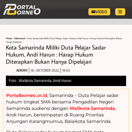
VIDEO
Home
»
Advertorial
»
Kota Samarinda Miliki Duta Pelajar Sadar Hukum, Andi Harun : Harap Hukum Diterapkan Bukan
Hanya Dipelajari
Kota Samarinda Miliki Duta Pelajar Sadar
Hukum, Andi Harun : Harap Hukum
Diterapkan Bukan Hanya Dipelajari
ADMIN
18, OKTOBER 2022
19:03
Foto : Walikota Samarinda, Andi Harun.
Portalborneo.or.id
, Samarinda – Duta Pelajar sadar
hukum tingkat SMA bersama Pengadilan Negeri
Samarinda audiensi dengan
Walikota Samarinda
,
Andi Harun, bertempatan di Ruang Prioritas
Anjungan Karangmumus, Balaikota Samarinda.