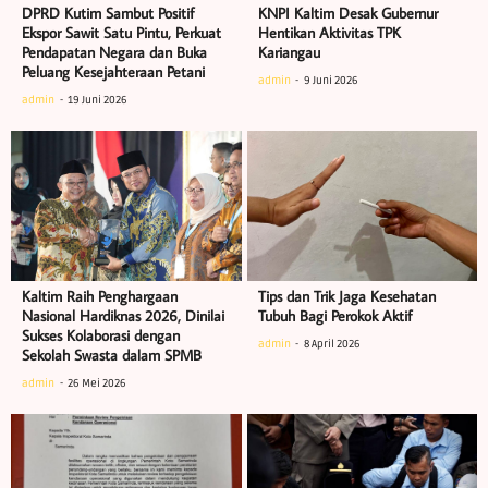
DPRD Kutim Sambut Positif
KNPI Kaltim Desak Gubernur
Ekspor Sawit Satu Pintu, Perkuat
Hentikan Aktivitas TPK
Pendapatan Negara dan Buka
Kariangau
Peluang Kesejahteraan Petani
admin
9 Juni 2026
admin
19 Juni 2026
Kaltim Raih Penghargaan
Tips dan Trik Jaga Kesehatan
Nasional Hardiknas 2026, Dinilai
Tubuh Bagi Perokok Aktif
Sukses Kolaborasi dengan
admin
8 April 2026
Sekolah Swasta dalam SPMB
admin
26 Mei 2026