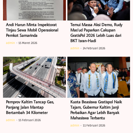
Andi Harun Minta Inspektorat
Temui Massa Aksi Demo, Rudy
Tinjau Sewa Mobil Operasional
Mas’ud Paparkan Cakupan
Pemkot Samarinda
GratisPol 2026 Lebih Luas dari
BKT Isran-Hadi
admin
15 Maret 2026
admin
24 Februari 2026
Pemprov Kaltim Tancap Gas,
Kuota Beasiswa Gratispol Naik
Panjang Jalan Mantap
Tajam, Gubernur Kaltim Janji
Bertambah 34 Kilometer
Perbaikan Agar Lebih Banyak
Mahasiswa Terbantu
admin
15 Februari 2026
admin
11 Februari 2026