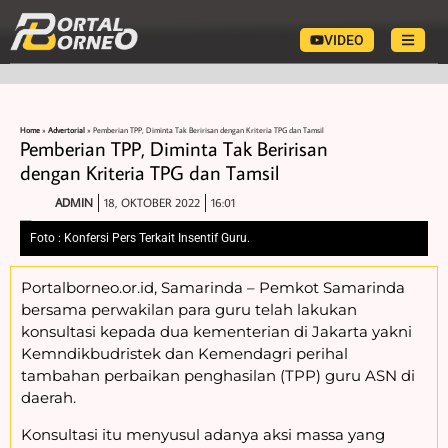
VIDEO
Home
»
Advertorial
»
Pemberian TPP, Diminta Tak Beririsan dengan Kriteria TPG dan Tamsil
Pemberian TPP, Diminta Tak Beririsan
dengan Kriteria TPG dan Tamsil
ADMIN
18, OKTOBER 2022
16:01
Foto : Konfersi Pers Terkait Insentif Guru.
Portalborneo.or.id, Samarinda – Pemkot Samarinda
bersama perwakilan para guru telah lakukan
konsultasi kepada dua kementerian di Jakarta yakni
Kemndikbudristek dan Kemendagri perihal
tambahan perbaikan penghasilan (TPP) guru ASN di
daerah.
Konsultasi itu menyusul adanya aksi massa yang