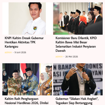
KNPI Kaltim Desak Gubernur
Komisioner Baru Dilantik, KPID
Hentikan Aktivitas TPK
Kaltim Bawa Misi Besar
Kariangau
Selamatkan Industri Penyiaran
Daerah
admin
9 Juni 2026
admin
26 Mei 2026
Kaltim Raih Penghargaan
Gubernur: “Silakan Hak Angket”,
Nasional Hardiknas 2026, Dinilai
Tegaskan Siap Bertanggung