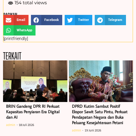
154 total views
BAGIKAN :
Email
Facebook
Twitter
Telegram
WhatsApp
[printfriendly]
TERKAIT
BRIN Gandeng DPR RI Perkuat
DPRD Kutim Sambut Positif
Kapasitas Penyiaran Era Digital
Ekspor Sawit Satu Pintu, Perkuat
dan AI
Pendapatan Negara dan Buka
Peluang Kesejahteraan Petani
admin
18 Juli 2026
admin
19 Juni 2026