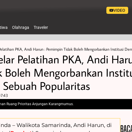
VIDEO
stiwa
Olahraga
Traveler
elatihan PKA, Andi Harun : Pemimpin Tidak Boleh Mengorbankan Institusi Dem
ar Pelatihan PKA, Andi Haru
 Boleh Mengorbankan Instit
Sebuah Popularitas
7:43
aman Ruang Prioritas Anjungan Karangmumus.
inda – Walikota Samarinda, Andi Harun, di
BAC