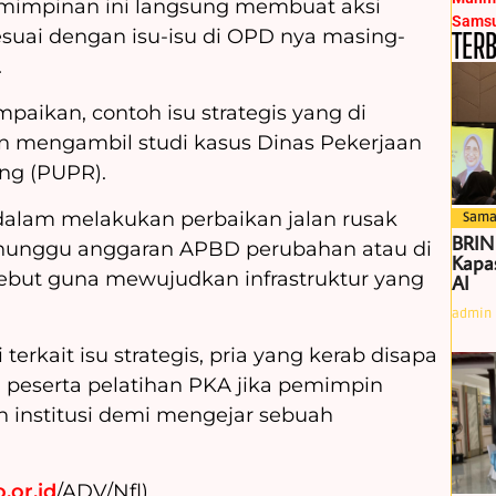
emimpinan ini langsung membuat aksi
suai dengan isu-isu di OPD nya masing-
TER
.
aikan, contoh isu strategis yang di
n mengambil studi kasus Dinas Pekerjaan
g (PUPR).
 dalam melakukan perbaikan jalan rusak
Sama
BRIN
nunggu anggaran APBD perubahan atau di
Kapas
sebut guna mewujudkan infrastruktur yang
AI
admin
erkait isu strategis, pria yang kerab disapa
peserta pelatihan PKA jika pemimpin
 institusi demi mengejar sebuah
.or.id
/ADV/Nfl)