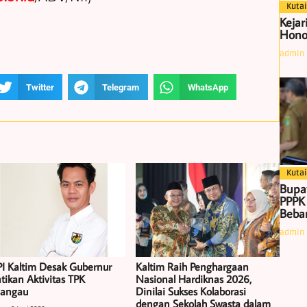
Kutai
Kejar
Hono
admin
Twitter
Telegram
WhatsApp
Kutai
Bupa
PPPK
Beban
admin
I Kaltim Desak Gubernur
Kaltim Raih Penghargaan
tikan Aktivitas TPK
Nasional Hardiknas 2026,
iangau
Dinilai Sukses Kolaborasi
dengan Sekolah Swasta dalam