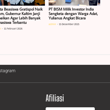
ta Beasiswa Gratispol Naik
PT BISM Milik Investor India
am, Gubernur Kaltim Janji
Sengketa dengan Warga Adat,
baikan Agar Lebih Banyak
Yulianus Angkat Bicara
asiswa Terbantu
admin
15 Desember 2025
n
11 Februari 2026
stagram
Afiliasi