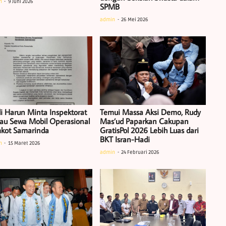
n
9 Juni 2026
SPMB
admin
26 Mei 2026
i Harun Minta Inspektorat
Temui Massa Aksi Demo, Rudy
jau Sewa Mobil Operasional
Mas’ud Paparkan Cakupan
kot Samarinda
GratisPol 2026 Lebih Luas dari
BKT Isran-Hadi
n
15 Maret 2026
admin
24 Februari 2026