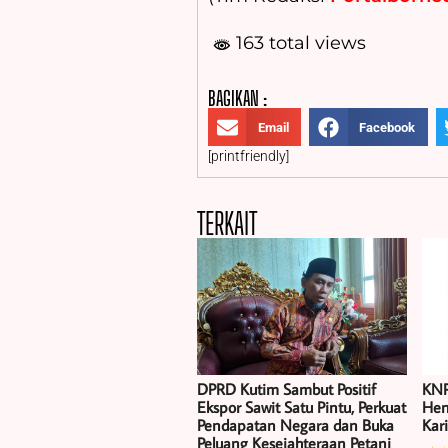
163 total views
BAGIKAN :
Email
Facebook
[printfriendly]
TERKAIT
DPRD Kutim Sambut Positif
KNP
Ekspor Sawit Satu Pintu, Perkuat
Hen
Pendapatan Negara dan Buka
Kar
Peluang Kesejahteraan Petani