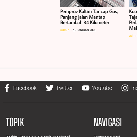
Pemprov Kaltim Tancap Gas,
Kuo
Panjang Jalan Mantap
Taj
Bertambah 34 Kilometer
Per
Mah
admin
15 Februari 2026
admi
Facebook
Twitter
Youtube
In
TOPIK
NAVIGASI