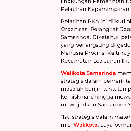
lingkungan Pemerintah Ko
Pelatihan Kepemimpinan A
Pelatihan PKA ini diikuti o
Organisasi Perangkat Dae
Samarinda. Diketahui, pel
yang berlangsung di ge
Manusia Provinsi Kaltim, 
Kecamatan Loa Janan Ilir.
Walikota Samarinda
memb
strategis dalam pemerinta
masalah banjir, tuntutan 
kemiskinan, hingga mewuj
mewujudkan Samarinda Smar
“Isu strategis dalam materi
misi
Walikota
. Saya berha