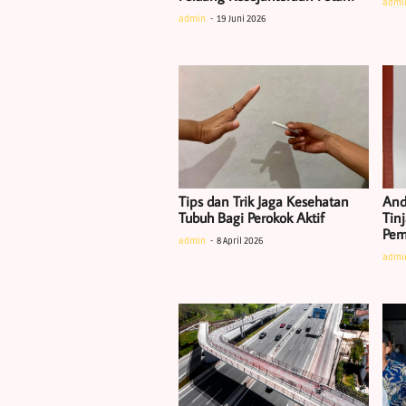
admi
admin
19 Juni 2026
Tips dan Trik Jaga Kesehatan
And
Tubuh Bagi Perokok Aktif
Tin
Pem
admin
8 April 2026
admi