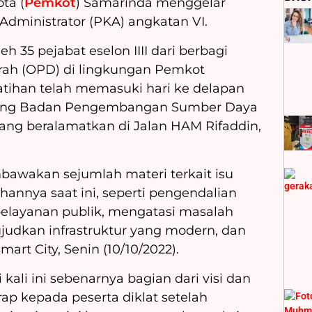
ta (
Pemkot
) Samarinda menggelar
dministrator (PKA) angkatan VI.
leh 35 pejabat eselon IIII dari berbagi
rah (OPD) di lingkungan Pemkot
atihan telah memasuki hari ke delapan
dung Badan Pengembangan Sumber Daya
yang beralamatkan di Jalan HAM Rifaddin,
awakan sejumlah materi terkait isu
hannya saat ini, seperti pengendalian
pelayanan publik, mengatasi masalah
udkan infrastruktur yang modern, dan
t City, Senin (10/10/2022).
 kali ini sebenarnya bagian dari visi dan
rap kepada peserta diklat setelah