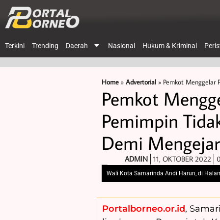
Terkini
Trending
Daerah
Nasional
Hukum & Kriminal
Peri
Home
»
Advertorial
»
Pemkot Menggelar P
Pemkot Menggel
Pemimpin Tidak
Demi Mengejar 
ADMIN
11, OKTOBER 2022
0
Wali Kota Samarinda Andi Harun, di Hal
Portalborneo.or.id
, Samar