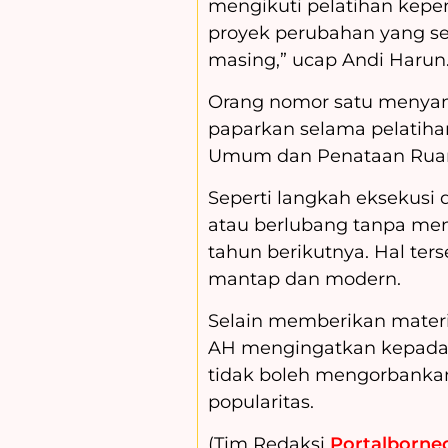
mengikuti pelatihan kep
proyek perubahan yang se
masing,” ucap Andi Harun
Orang nomor satu menyamp
paparkan selama pelatiha
Umum dan Penataan Ruan
Seperti langkah eksekusi
atau berlubang tanpa me
tahun berikutnya. Hal ter
mantap dan modern.
Selain memberikan materi t
AH mengingatkan kepada 
tidak boleh mengorbankan
popularitas.
(Tim Redaksi
Portalborneo