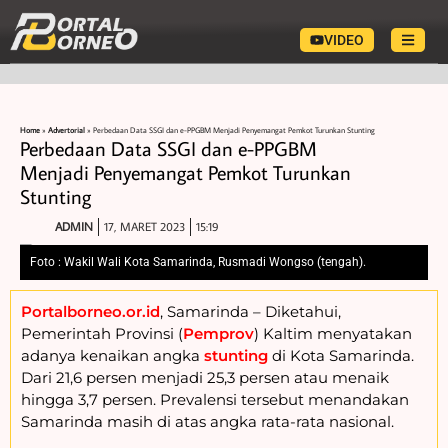
VIDEO
Home
»
Advertorial
»
Perbedaan Data SSGI dan e-PPGBM Menjadi Penyemangat Pemkot Turunkan Stunting
Perbedaan Data SSGI dan e-PPGBM
Menjadi Penyemangat Pemkot Turunkan
Stunting
ADMIN
17, MARET 2023
15:19
Foto : Wakil Wali Kota Samarinda, Rusmadi Wongso (tengah).
Portalborneo.or.id
, Samarinda – Diketahui,
Pemerintah Provinsi (
Pemprov
) Kaltim menyatakan
adanya kenaikan angka
stunting
di Kota Samarinda.
Dari 21,6 persen menjadi 25,3 persen atau menaik
hingga 3,7 persen. Prevalensi tersebut menandakan
Samarinda masih di atas angka rata-rata nasional.