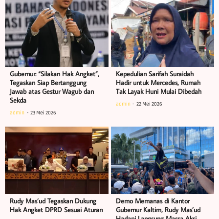
Gubernur: “Silakan Hak Angket”,
Kepedulian Sarifah Suraidah
Tegaskan Siap Bertanggung
Hadir untuk Mercedes, Rumah
Jawab atas Gestur Wagub dan
Tak Layak Huni Mulai Dibedah
Sekda
admin
22 Mei 2026
admin
23 Mei 2026
Rudy Mas’ud Tegaskan Dukung
Demo Memanas di Kantor
Hak Angket DPRD Sesuai Aturan
Gubernur Kaltim, Rudy Mas’ud
Hadapi Langsung Massa Aksi