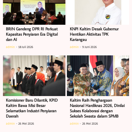
BRIN Gandeng DPR RI Perkuat
KNPI Kaltim Desak Gubernur
Kapasitas Penyiaran Era Digital
Hentikan Aktivitas TPK
dan AI
Kariangau
admin
18 Juli 2026
admin
9 Juni 2026
Komisioner Baru Dilantik, KPID
Kaltim Raih Penghargaan
Kaltim Bawa Misi Besar
Nasional Hardiknas 2026, Dinilai
Selamatkan Industri Penyiaran
Sukses Kolaborasi dengan
Daerah
Sekolah Swasta dalam SPMB
admin
26 Mei 2026
admin
26 Mei 2026