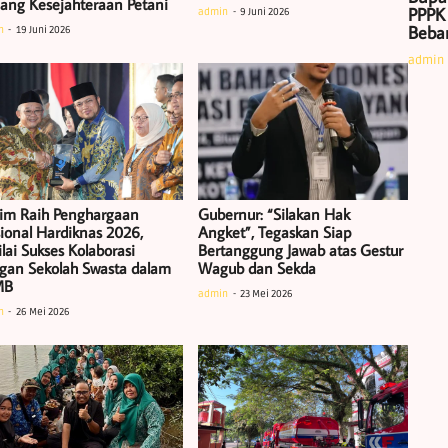
uang Kesejahteraan Petani
PPPK
admin
9 Juni 2026
Beban
n
19 Juni 2026
admin
tim Raih Penghargaan
Gubernur: “Silakan Hak
ional Hardiknas 2026,
Angket”, Tegaskan Siap
lai Sukses Kolaborasi
Bertanggung Jawab atas Gestur
gan Sekolah Swasta dalam
Wagub dan Sekda
MB
admin
23 Mei 2026
n
26 Mei 2026