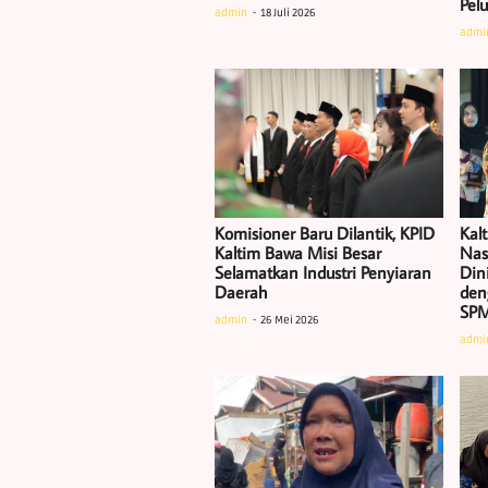
Pel
admin
18 Juli 2026
admi
Komisioner Baru Dilantik, KPID
Kal
Kaltim Bawa Misi Besar
Nas
Selamatkan Industri Penyiaran
Dini
Daerah
den
SP
admin
26 Mei 2026
admi