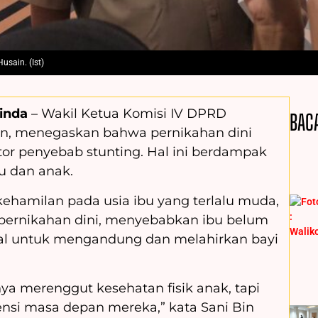
usain. (Ist)
inda
– Wakil Ketua Komisi IV DPRD
BAC
in, menegaskan bahwa pernikahan dini
tor penyebab stunting. Hal ini berdampak
u dan anak.
ehamilan pada usia ibu yang terlalu muda,
t pernikahan dini, menyebabkan ibu belum
ntal untuk mengandung dan melahirkan bayi
nya merenggut kesehatan fisik anak, tapi
si masa depan mereka,” kata Sani Bin