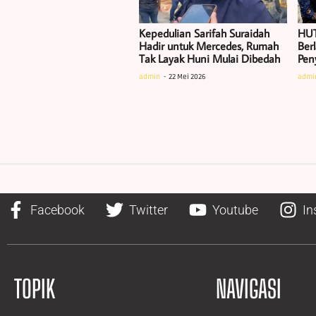
Kepedulian Sarifah Suraidah
HUT
Hadir untuk Mercedes, Rumah
Ber
Tak Layak Huni Mulai Dibedah
Pen
admin
22 Mei 2026
admi
Facebook
Twitter
Youtube
In
TOPIK
NAVIGASI