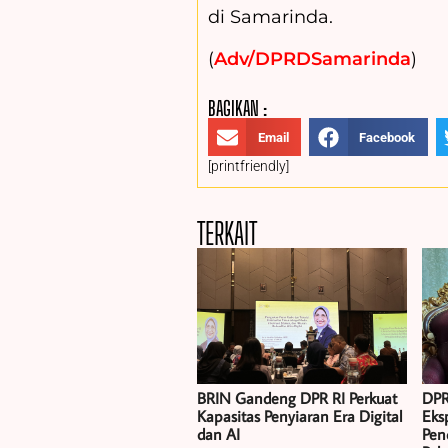
di Samarinda.
(
Adv/DPRDSamarinda
)
BAGIKAN :
Email
Facebook
[printfriendly]
TERKAIT
BRIN Gandeng DPR RI Perkuat
DPR
Kapasitas Penyiaran Era Digital
Eksp
dan AI
Pen