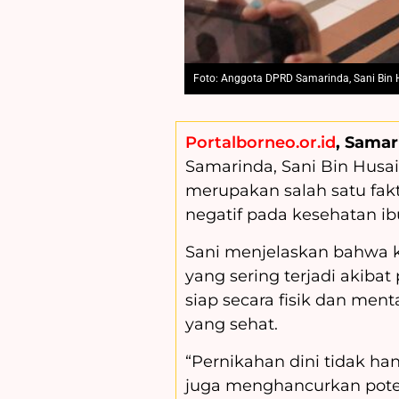
Foto: Anggota DPRD Samarinda, Sani Bin H
Portalborneo.or.id
, Samar
Samarinda, Sani Bin Husa
merupakan salah satu fak
negatif pada kesehatan ib
Sani menjelaskan bahwa k
yang sering terjadi akiba
siap secara fisik dan me
yang sehat.
“Pernikahan dini tidak ha
juga menghancurkan poten