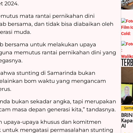
t 2024.
utus mata rantai pernikahan dini
 bersama, dan tidak bisa diabaikan oleh
erasi muda.
wab bersama untuk melakukan upaya
guna memutus rantai pernikahan dini yang
TER
egasnya.
bahwa stunting di Samarinda bukan
, melainkan bom waktu yang mengancam
rus.
rinda bukan sekadar angka, tapi merupakan
Sama
m masa depan generasi kita,” tandasnya.
BRIN
Kapas
kan upaya-upaya khusus dan komitmen
AI
k untuk mengatasi permasalahan stunting