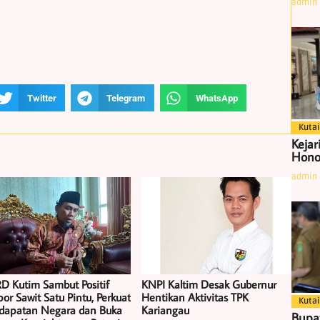
admin
Twitter
Telegram
WhatsApp
Kutai
Kejar
Hono
admin
D Kutim Sambut Positif
KNPI Kaltim Desak Gubernur
or Sawit Satu Pintu, Perkuat
Hentikan Aktivitas TPK
Kutai
dapatan Negara dan Buka
Kariangau
Bupa