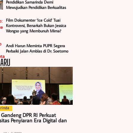
Pendidikan Samarinda Demi
Mewujudkan Pendidikan Berkualitas
Film Dokumenter ‘Ice Cold’ Tuai
Kontroversi, Benarkah Bukan Jessica
Wongso yang Membunuh Mirna?
Andi Harun Meminta PUPR Segera
Perbaiki Jalan Amblas di Dr. Soetomo
BARU
rinda
 Gandeng DPR RI Perkuat
itas Penyiaran Era Digital dan