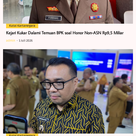
Kutai Kartanegara
Kejari Kukar Dalami Temuan BPK soal Honor Non-ASN Rp9,5 Miliar
admin
1 Juli 2026
Kutai Kartanegara