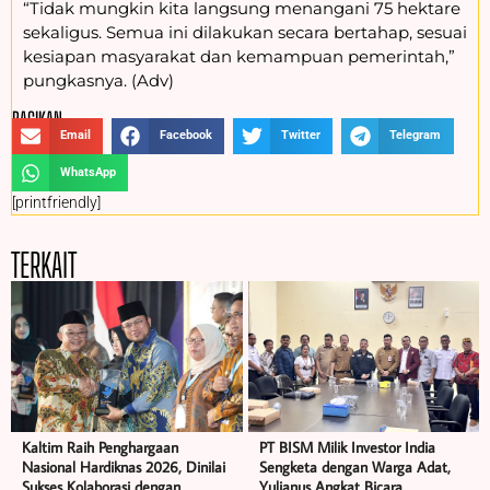
“Tidak mungkin kita langsung menangani 75 hektare
sekaligus. Semua ini dilakukan secara bertahap, sesuai
kesiapan masyarakat dan kemampuan pemerintah,”
pungkasnya. (Adv)
BAGIKAN :
Email
Facebook
Twitter
Telegram
WhatsApp
[printfriendly]
TERKAIT
Kaltim Raih Penghargaan
PT BISM Milik Investor India
Nasional Hardiknas 2026, Dinilai
Sengketa dengan Warga Adat,
Sukses Kolaborasi dengan
Yulianus Angkat Bicara