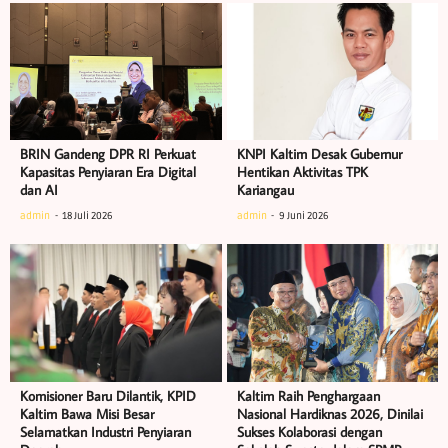
BRIN Gandeng DPR RI Perkuat
KNPI Kaltim Desak Gubernur
Kapasitas Penyiaran Era Digital
Hentikan Aktivitas TPK
dan AI
Kariangau
admin
18 Juli 2026
admin
9 Juni 2026
Komisioner Baru Dilantik, KPID
Kaltim Raih Penghargaan
Kaltim Bawa Misi Besar
Nasional Hardiknas 2026, Dinilai
Selamatkan Industri Penyiaran
Sukses Kolaborasi dengan