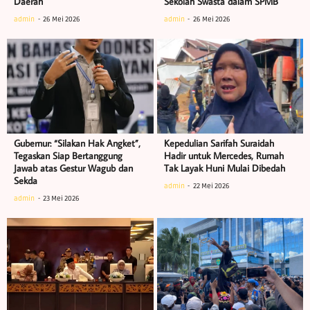
Daerah
Sekolah Swasta dalam SPMB
admin
26 Mei 2026
admin
26 Mei 2026
Gubernur: “Silakan Hak Angket”,
Kepedulian Sarifah Suraidah
Tegaskan Siap Bertanggung
Hadir untuk Mercedes, Rumah
Jawab atas Gestur Wagub dan
Tak Layak Huni Mulai Dibedah
Sekda
admin
22 Mei 2026
admin
23 Mei 2026