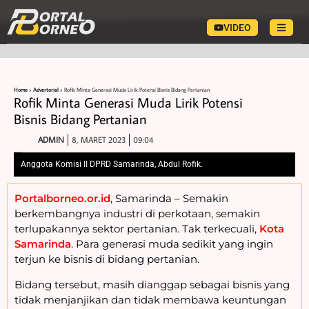
VIDEO
Home
»
Advertorial
»
Rofik Minta Generasi Muda Lirik Potensi Bisnis Bidang Pertanian
Rofik Minta Generasi Muda Lirik Potensi
Bisnis Bidang Pertanian
ADMIN
8, MARET 2023
09:04
Anggota Komisi II DPRD Samarinda, Abdul Rofik.
Portalborneo.or.id
, Samarinda – Semakin
berkembangnya industri di perkotaan, semakin
terlupakannya sektor pertanian. Tak terkecuali,
Kota
Samarinda
. Para generasi muda sedikit yang ingin
terjun ke bisnis di bidang pertanian.
Bidang tersebut, masih dianggap sebagai bisnis yang
tidak menjanjikan dan tidak membawa keuntungan