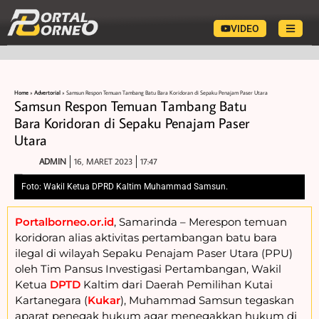
VIDEO
Home
»
Advertorial
»
Samsun Respon Temuan Tambang Batu Bara Koridoran di Sepaku Penajam Paser Utara
Samsun Respon Temuan Tambang Batu
Bara Koridoran di Sepaku Penajam Paser
Utara
ADMIN
16, MARET 2023
17:47
Foto: Wakil Ketua DPRD Kaltim Muhammad Samsun.
Portalborneo.or.id
, Samarinda – Merespon temuan
koridoran alias aktivitas pertambangan batu bara
ilegal di wilayah Sepaku Penajam Paser Utara (PPU)
oleh Tim Pansus Investigasi Pertambangan, Wakil
Ketua
DPTD
Kaltim dari Daerah Pemilihan Kutai
Kartanegara (
Kukar
), Muhammad Samsun tegaskan
aparat penegak hukum agar menegakkan hukum di