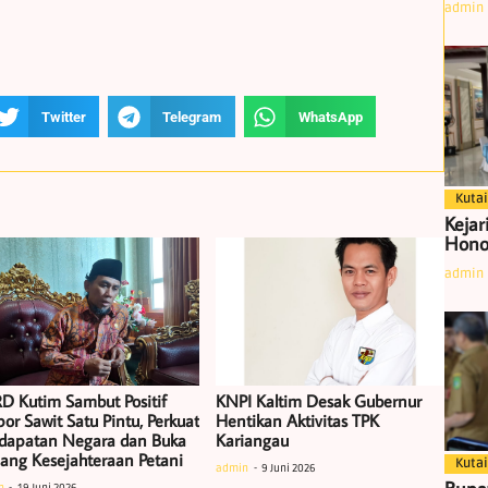
admin
Twitter
Telegram
WhatsApp
Kutai
Kejar
Hono
admin
D Kutim Sambut Positif
KNPI Kaltim Desak Gubernur
or Sawit Satu Pintu, Perkuat
Hentikan Aktivitas TPK
dapatan Negara dan Buka
Kariangau
uang Kesejahteraan Petani
Kutai
admin
9 Juni 2026