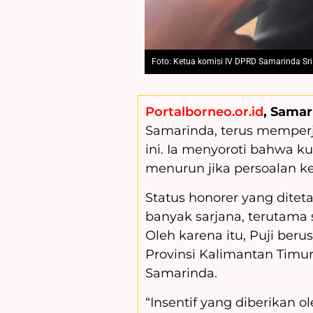
Foto: Ketua komisi IV DPRD Samarinda Sri Pu
Portalborneo.or.id
, Samar
Samarinda, terus memperj
ini. Ia menyoroti bahwa 
menurun jika persoalan ke
Status honorer yang dite
banyak sarjana, terutama 
Oleh karena itu, Puji be
Provinsi Kalimantan Timu
Samarinda.
“Insentif yang diberikan 