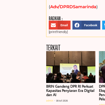
(
Adv/DPRDSamarinda
)
BAGIKAN :
Email
Facebook
[printfriendly]
TERKAIT
BRIN Gandeng DPR RI Perkuat
DPR
Kapasitas Penyiaran Era Digital
Eksp
dan AI
Pen
Pel
admin
18 Juli 2026