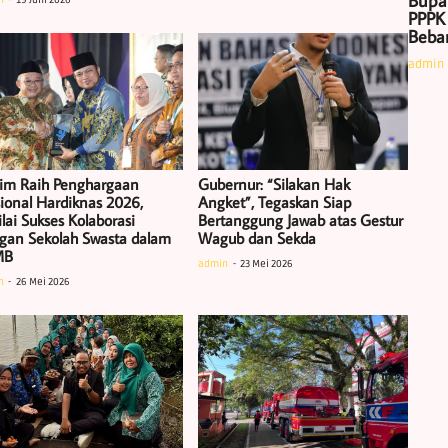
Bupa
n
19 Juni 2026
PPPK
Beban
admin
tim Raih Penghargaan
Gubernur: “Silakan Hak
ional Hardiknas 2026,
Angket”, Tegaskan Siap
lai Sukses Kolaborasi
Bertanggung Jawab atas Gestur
gan Sekolah Swasta dalam
Wagub dan Sekda
MB
admin
23 Mei 2026
n
26 Mei 2026