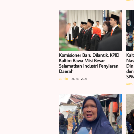
admi
Komisioner Baru Dilantik, KPID
Kal
Kaltim Bawa Misi Besar
Nas
Selamatkan Industri Penyiaran
Dini
Daerah
den
SP
admin
26 Mei 2026
admi