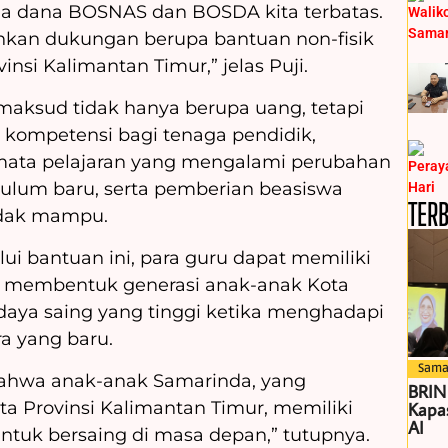
ena dana BOSNAS dan BOSDA kita terbatas.
hkan dukungan berupa bantuan non-fisik
insi Kalimantan Timur,” jelas Puji.
maksud tidak hanya berupa uang, tetapi
 kompetensi bagi tenaga pendidik,
 mata pelajaran yang mengalami perubahan
ulum baru, serta pemberian beasiswa
TER
idak mampu.
ui bantuan ini, para guru dapat memiliki
k membentuk generasi anak-anak Kota
daya saing yang tinggi ketika menghadapi
a yang baru.
Sama
bahwa anak-anak Samarinda, yang
BRIN
ta Provinsi Kalimantan Timur, memiliki
Kapas
AI
ntuk bersaing di masa depan,” tutupnya.