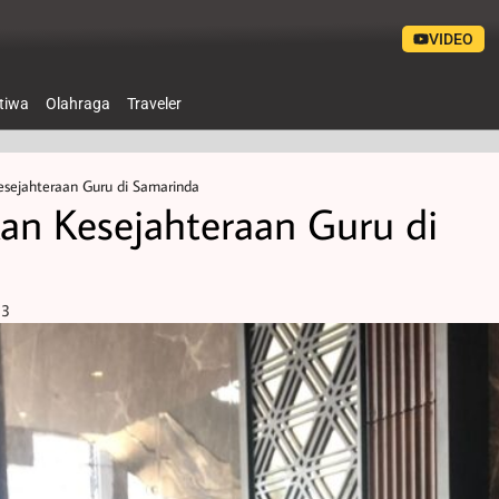
VIDEO
stiwa
Olahraga
Traveler
esejahteraan Guru di Samarinda
kan Kesejahteraan Guru di
33