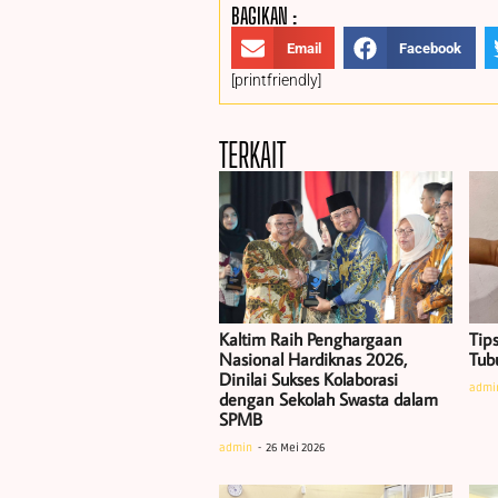
BAGIKAN :
Email
Facebook
[printfriendly]
TERKAIT
Kaltim Raih Penghargaan
Tip
Nasional Hardiknas 2026,
Tub
Dinilai Sukses Kolaborasi
admi
dengan Sekolah Swasta dalam
SPMB
admin
26 Mei 2026