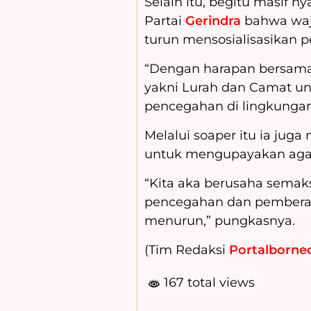
Selain itu, begitu masif ny
Partai
Gerindra
bahwa waj
turun mensosialisasikan p
“Dengan harapan bersama
yakni Lurah dan Camat un
pencegahan di lingkungan
Melalui soaper itu ia jug
untuk mengupayakan agar
“Kita aka berusaha sema
pencegahan dan pemberan
menurun,” pungkasnya.
(Tim Redaksi
Portalborneo
167 total views