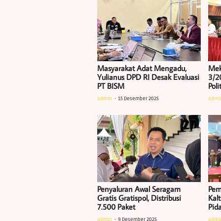
Masyarakat Adat Mengadu,
Mek
Yulianus DPD RI Desak Evaluasi
3/2
PT BISM
Poli
admin
15 Desember 2025
admi
Penyaluran Awal Seragam
Pem
Gratis Gratispol, Distribusi
Kal
7.500 Paket
Pid
admin
9 Desember 2025
admi