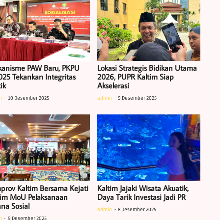
anisme PAW Baru, PKPU
Lokasi Strategis Bidikan Utama
025 Tekankan Integritas
2026, PUPR Kaltim Siap
tik
Akselerasi
n
10 Desember 2025
admin
9 Desember 2025
prov Kaltim Bersama Kejati
Kaltim Jajaki Wisata Akuatik,
tim MoU Pelaksanaan
Daya Tarik Investasi Jadi PR
ana Sosial
admin
8 Desember 2025
n
9 Desember 2025