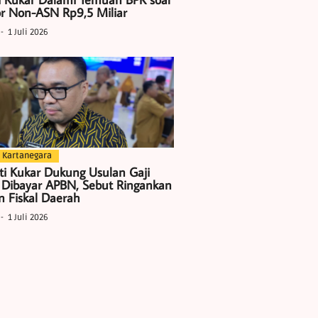
r Non-ASN Rp9,5 Miliar
1 Juli 2026
 Kartanegara
ti Kukar Dukung Usulan Gaji
 Dibayar APBN, Sebut Ringankan
 Fiskal Daerah
1 Juli 2026