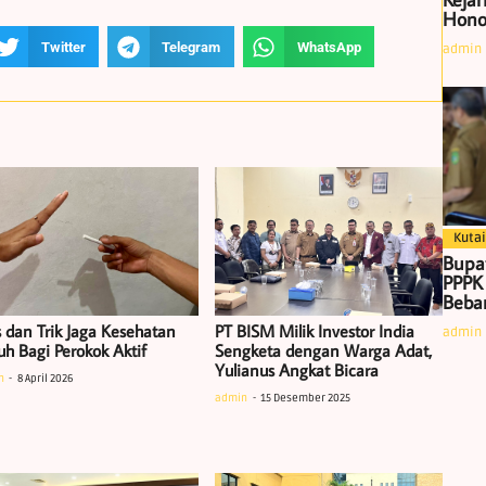
Hono
Twitter
Telegram
WhatsApp
admin
Kutai
Bupa
PPPK
Beban
s dan Trik Jaga Kesehatan
PT BISM Milik Investor India
admin
uh Bagi Perokok Aktif
Sengketa dengan Warga Adat,
Yulianus Angkat Bicara
n
8 April 2026
admin
15 Desember 2025