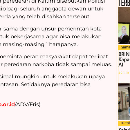
TER
a perederan di Kaltim disebutkan Politisi
ib bagi seluruh anggaota dewan untuk
erda yang telah disahkan tersebut.
-sama dengan unsur pemerintah kota
tuk bekerjasama agar bisa melakukan
 masing-masing,” harapanya.
Sama
BRIN
a meminta peran masyarakat dapat terlibat
Kapas
AI
 peredaran narkoba tidak sampai meluas.
admin
ksimal mungkin untuk melakukan upaya
tasan. Setidaknya peredaran bisa
.or.id
/ADV/Fris)
Kutai
Kejar