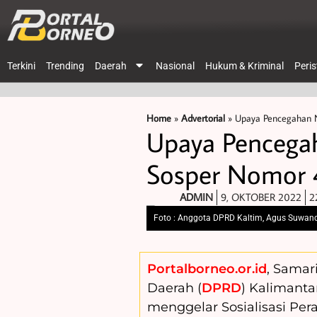
Terkini
Trending
Daerah
Nasional
Hukum & Kriminal
Peri
Home
»
Advertorial
»
Upaya Pencegahan N
Upaya Pencegah
Sosper Nomor 4
ADMIN
9, OKTOBER 2022
2
Foto : Anggota DPRD Kaltim, Agus Suwan
Portalborneo.or.id
, Samar
Daerah (
DPRD
) Kalimant
menggelar Sosialisasi Per