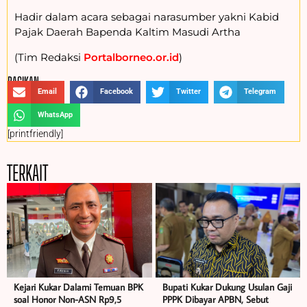
Hadir dalam acara sebagai narasumber yakni Kabid
Pajak Daerah Bapenda Kaltim Masudi Artha
(Tim Redaksi
Portalborneo.or.id
)
BAGIKAN :
Email
Facebook
Twitter
Telegram
WhatsApp
[printfriendly]
TERKAIT
Kejari Kukar Dalami Temuan BPK
Bupati Kukar Dukung Usulan Gaji
soal Honor Non-ASN Rp9,5
PPPK Dibayar APBN, Sebut