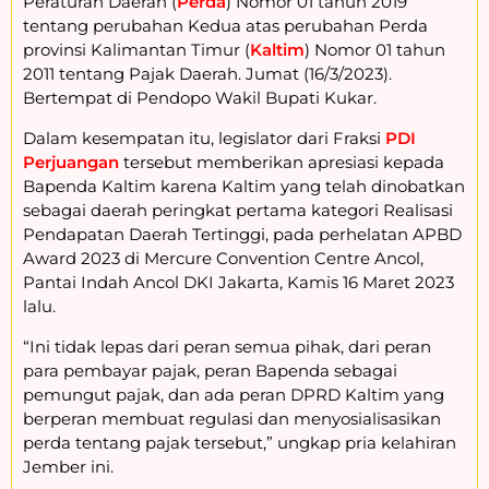
Peraturan Daerah (
Perda
) Nomor 01 tahun 2019
tentang perubahan Kedua atas perubahan Perda
provinsi Kalimantan Timur (
Kaltim
) Nomor 01 tahun
2011 tentang Pajak Daerah. Jumat (16/3/2023).
Bertempat di Pendopo Wakil Bupati Kukar.
Dalam kesempatan itu, legislator dari Fraksi
PDI
Perjuangan
tersebut memberikan apresiasi kepada
Bapenda Kaltim karena Kaltim yang telah dinobatkan
sebagai daerah peringkat pertama kategori Realisasi
Pendapatan Daerah Tertinggi, pada perhelatan APBD
Award 2023 di Mercure Convention Centre Ancol,
Pantai Indah Ancol DKI Jakarta, Kamis 16 Maret 2023
lalu.
“Ini tidak lepas dari peran semua pihak, dari peran
para pembayar pajak, peran Bapenda sebagai
pemungut pajak, dan ada peran DPRD Kaltim yang
berperan membuat regulasi dan menyosialisasikan
perda tentang pajak tersebut,” ungkap pria kelahiran
Jember ini.